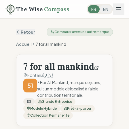
The Wise
Compass
FR
EN
Retour
Comparer avec une autre marque
Accueil
7 for all mankind
7 for all mankind
🇺🇸
Fontana
7 For All Mankind, marque de jeans,
51
suit un modèle délocalisé à faible
contribution territoriale.
$$
Grande Entreprise
Modèle Hybride
Prêt-à-porter
Collection Permanente