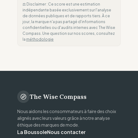
⚖️ Disclaimer : Ce score est une estimation
indépendante basée exclusivement sur l'analyse
de données publiques et de rapports tiers. À ce
jour, la marque n'a pas partagé d'informations
confidentielles ou d'audits internes avec The Wise
Compass. Une question sur nos scores, consultez
la
méthodologie
The Wise Compass
Nous aidons les consommateurs à faire des choix
alignés avec leurs valeurs grâce à notre analyse
éthique des marques de mode.
La Boussole
Nous contacter