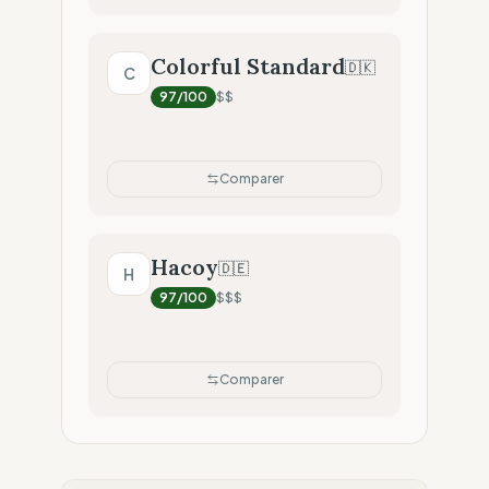
Colorful Standard
🇩🇰
C
97
/100
$$
Comparer
Hacoy
🇩🇪
H
97
/100
$$$
Comparer