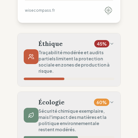
wisecompass.fr
Éthique
45
%
Traçabilité modérée et audits
partiels limitent la protection
sociale en zones de production à
risque.
Risque Pays
33
%
Violations systématiques (Afrique,
Écologie
60
%
Amérique, Asie, Europe)
Sécurité chimique exemplaire,
Traçabilité
50
%
mais l'impact des matières et la
politique environnementale
Rang 1 & partage ONG
restent modérés.
Audits Sociaux
50
%