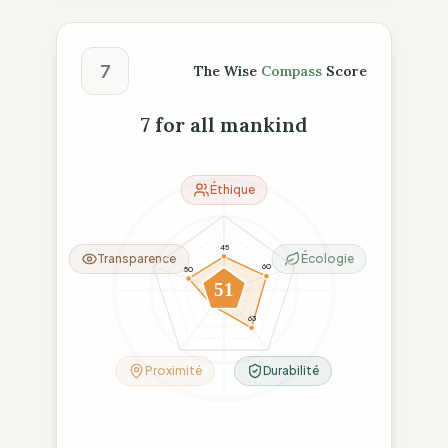
Score The Wise Compass
7
The Wise
Compass
Score
7 for all mankind
Éthique
45
Transparence
Écologie
60
50
51
26
63
Proximité
Durabilité