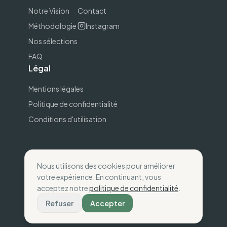
Notre Vision
Contact
Méthodologie
Instagram
Nos sélections
FAQ
Légal
Mentions légales
Politique de confidentialité
Conditions d'utilisation
Nous utilisons des cookies pour améliorer
©
2026
The Wise Compass.
Consommez selon
votre expérience. En continuant, vous
vos valeurs
.
acceptez notre
politique de confidentialité
.
Fait avec
💚
en France
Refuser
Accepter