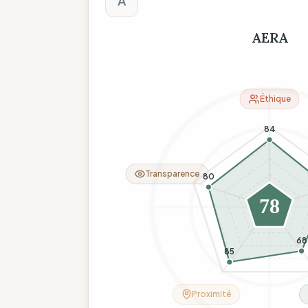
A
AERA
Éthique
84
Transparence
80
78
68
85
Proximité