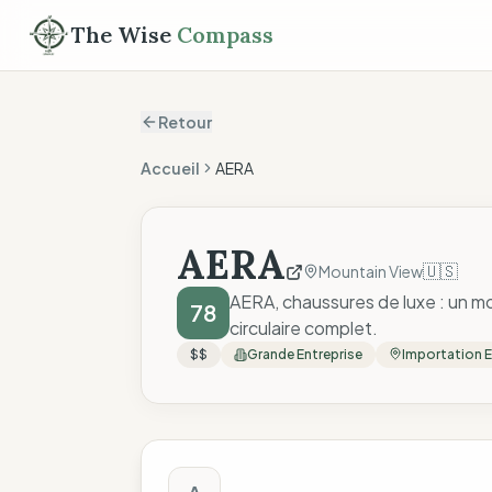
The Wise
Compass
Retour
Accueil
AERA
AERA
🇺🇸
Mountain View
AERA, chaussures de luxe : un mo
78
circulaire complet.
$$
Grande Entreprise
Importation 
Score The Wise C