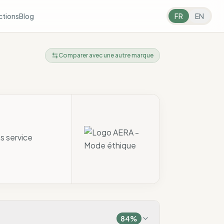
ctions
Blog
FR
EN
Comparer avec une autre marque
s service
84
%