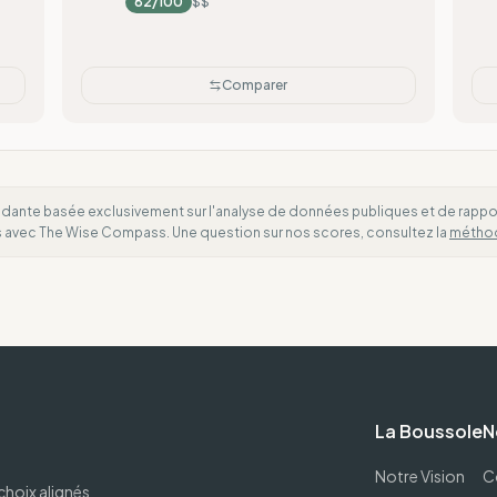
82
/100
$$
Comparer
dante basée exclusivement sur l'analyse de données publiques et de rapports
es avec The Wise Compass. Une question sur nos scores, consultez la
métho
La Boussole
N
Notre Vision
C
choix alignés