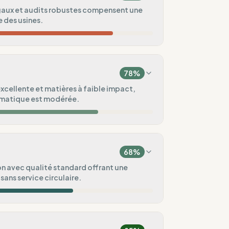
gaux et audits robustes compensent une
 des usines.
80
%
78
%
75
%
xcellente et matières à faible impact,
limatique est modérée.
ndard
100
%
75
%
Italie)
68
%
100
%
n avec qualité standard offrant une
ans service circulaire.
ental
50
%
100
%
ux vagues
/ Pré-commande)