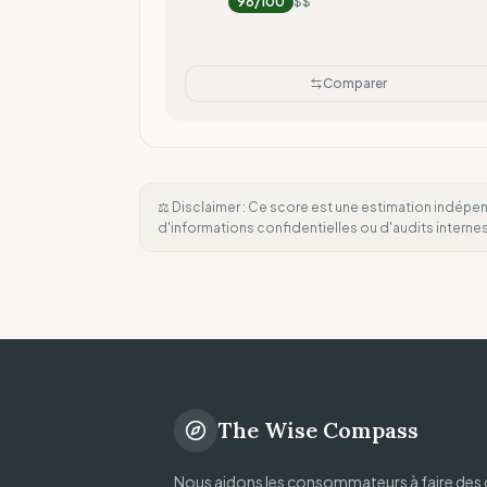
96
/100
$$
Comparer
⚖️ Disclaimer : Ce score est une estimation indépen
d'informations confidentielles ou d'audits intern
The Wise Compass
Nous aidons les consommateurs à faire des 