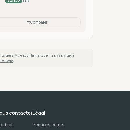
82
/100
$$$
Comparer
 tiers. À ce jour, la marque n'a pas partagé
dologie
ous contacter
Légal
ontact
Mentions légales