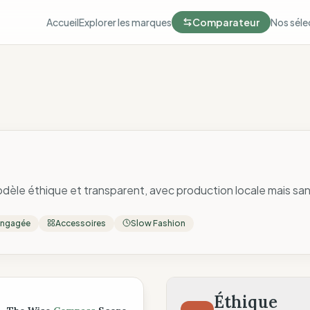
Accueil
Explorer les marques
Comparateur
Nos séle
dèle éthique et transparent, avec production locale mais san
Engagée
Accessoires
Slow Fashion
ompass
Éthique