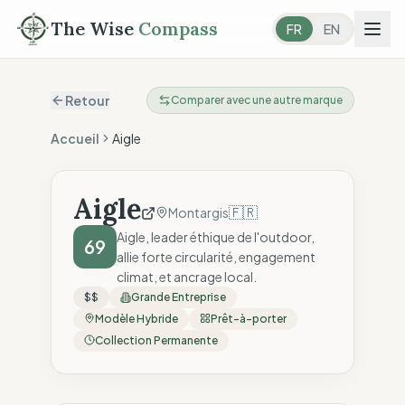
The Wise
Compass
FR
EN
Retour
Comparer avec une autre marque
Accueil
Aigle
Aigle
🇫🇷
Montargis
Aigle, leader éthique de l'outdoor,
69
allie forte circularité, engagement
climat, et ancrage local.
$$
Grande Entreprise
Modèle Hybride
Prêt-à-porter
Collection Permanente