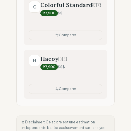
Colorful Standard
🇩🇰
C
97
/100
$$
Comparer
Hacoy
🇩🇪
H
97
/100
$$$
Comparer
⚖️ Disclaimer : Ce score est une estimation
indépendante basée exclusivement sur l'analyse