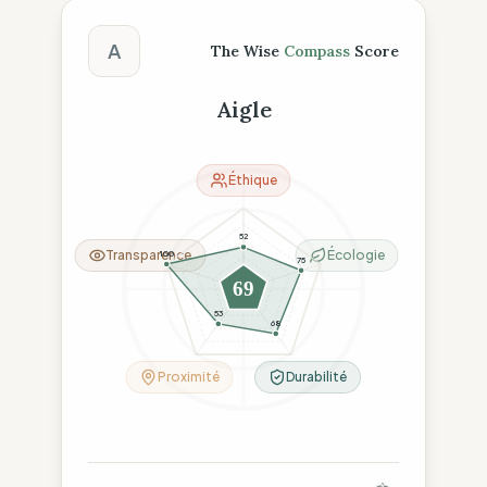
Score The Wise Compass
A
The Wise
Compass
Score
Aigle
Éthique
52
Transparence
Écologie
100
75
69
53
68
Proximité
Durabilité