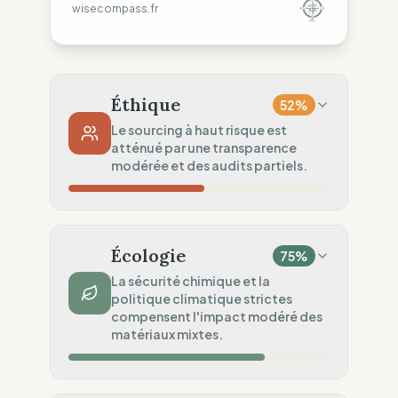
wisecompass.fr
Éthique
52
%
Le sourcing à haut risque est
atténué par une transparence
modérée et des audits partiels.
Risque Pays
40
%
Violations systématiques (Monde)
Écologie
75
%
Traçabilité
63
%
La sécurité chimique et la
politique climatique strictes
Rang 1 & partage ONG
compensent l'impact modéré des
Audits Sociaux
matériaux mixtes.
50
%
Audits partiels (Chaîne à risque)
Impact Matières
50
%