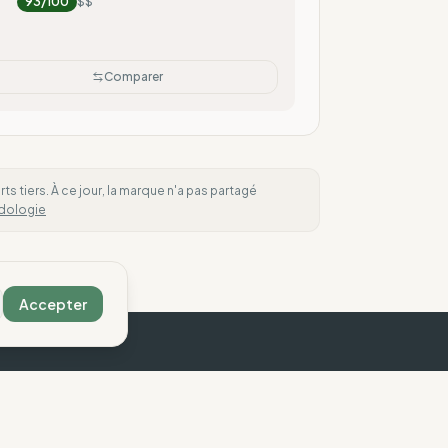
93
/100
$$
Comparer
 tiers. À ce jour, la marque n'a pas partagé
dologie
Accepter
ous contacter
Légal
ontact
Mentions légales