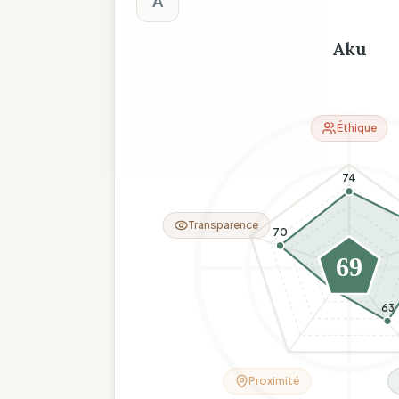
A
Aku
Éthique
74
Transparence
70
69
26
63
Proximité