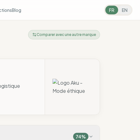
ctions
Blog
FR
EN
Comparer avec une autre marque
ogistique
74
%