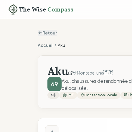
The Wise
Compass
Retour
Accueil
Aku
Aku
🇮🇹
Montebelluna
Aku, chaussures de randonnée du
69
délocalisée.
$$
PME
Confection Locale
Ch
Score The Wise C