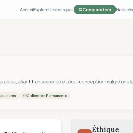
Accueil
Explorer les marques
Comparateur
Nos séle
rables, alliant transparence et éco-conception malgré une l
aussures
Collection Permanente
ompass
Éthique