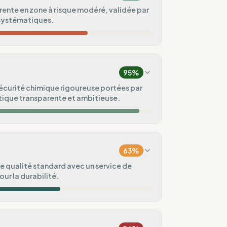
ente en zone à risque modéré, validée par
 systématiques.
45
%
Europe et Asie)
95
%
75
%
sécurité chimique rigoureuse portées par
tique transparente et ambitieuse.
ndard
100
%
100
%
 (Global)
63
%
100
%
e qualité standard avec un service de
our la durabilité.
ental
75
%
60
%
lic
aisonnières)