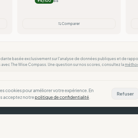
94
/100
$$
Comparer
dante basée exclusivement sur l'analyse de données publiques et de rapports
es avec The Wise Compass. Une question sur nos scores, consultez la
métho
des cookies pour améliorer votre expérience. En
Refuser
us acceptez notre
politique de confidentialité
.
La Boussole
N
Notre Vision
C
choix alignés