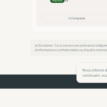
95
/100
$$
Comparer
⚖️ Disclaimer : Ce score est une estimation indépen
d'informations confidentielles ou d'audits intern
Nous utilisons 
continuant, vo
The Wise Compass
Nous aidons les consommateurs à faire des 