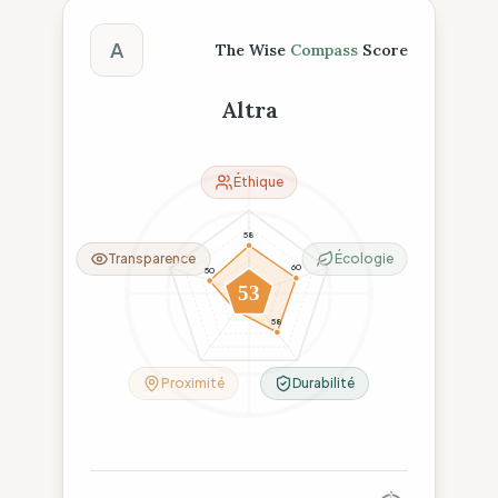
Score The Wise Compass
A
The Wise
Compass
Score
Altra
Éthique
58
Transparence
Écologie
60
50
53
26
58
Proximité
Durabilité