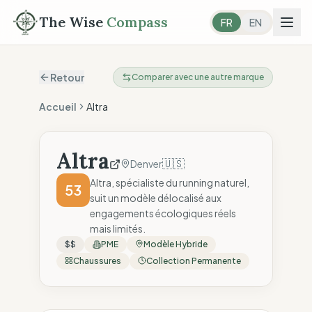
The Wise
Compass
FR
EN
Retour
Comparer avec une autre marque
Accueil
Altra
Altra
🇺🇸
Denver
Altra, spécialiste du running naturel,
53
suit un modèle délocalisé aux
engagements écologiques réels
mais limités.
$$
PME
Modèle Hybride
Chaussures
Collection Permanente