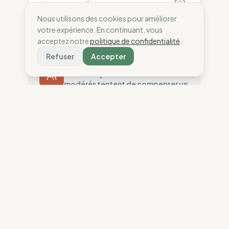
wisecompass.fr
Nous utilisons des cookies pour améliorer
votre expérience. En continuant, vous
acceptez notre
politique de confidentialité
.
Refuser
Accepter
Éthique
58
%
Haute traçabilité et audits
modérés tentent de compenser un
sourcing à très haut risque social.
Risque Pays
10
%
Droits non garantis (Asie, Amérique)
Écologie
60
%
Traçabilité
100
%
Matières mitigées et sécurité
chimique moyenne sont
Liste publique Rangs 1 & 2
compensées par une forte
Audits Sociaux
politique climatique.
50
%
Audits limités (Asie)
Impact Matières
50
%