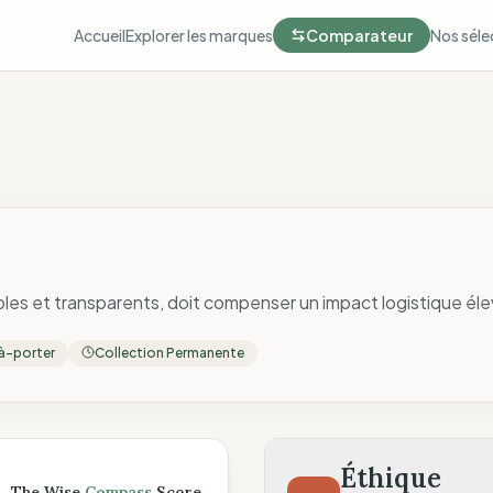
Accueil
Explorer les marques
Comparateur
Nos séle
les et transparents, doit compenser un impact logistique éle
à-porter
Collection Permanente
ompass
Éthique
The Wise
Compass
Score