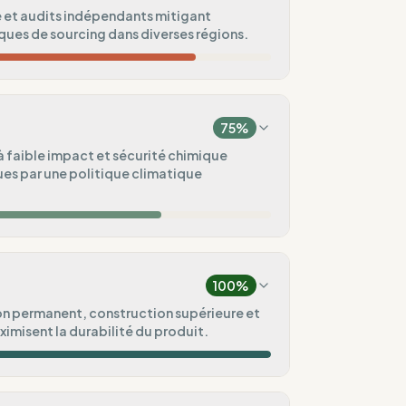
 et audits indépendants mitigant
sques de sourcing dans diverses régions.
68
%
)
75
%
100
%
à faible impact et sécurité chimique
es par une politique climatique
75
%
000)
75
%
100
%
75
%
n permanent, construction supérieure et
imisent la durabilité du produit.
ental
75
%
100
%
lic