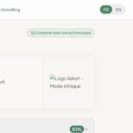
ctions
Blog
FR
EN
Comparer avec une autre marque
vé.
83
%