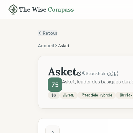
The Wise
Compass
Retour
Accueil
Asket
Asket
🇸🇪
Stockholm
Asket, leader des basiques durab
75
$$
PME
Modèle Hybride
Prêt-
Score The Wise C
A