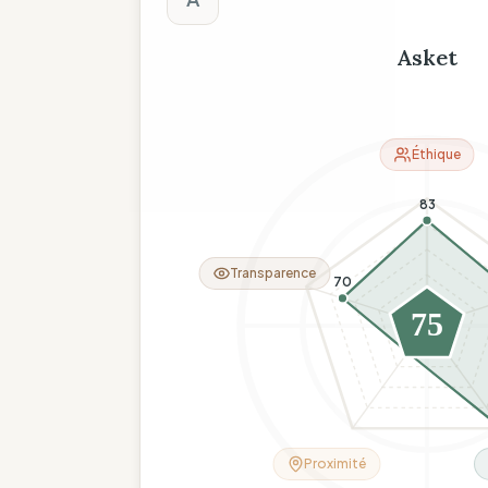
Asket
Éthique
83
Transparence
70
75
26
Proximité