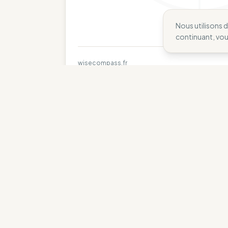
Nous utilisons 
continuant, vo
wisecompass.fr
Le choix du WiseCompass
Alternatives avec un meilleur score et un 
IAIOS
🇪🇸
I