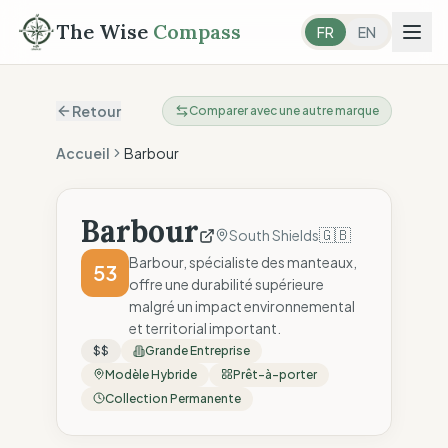
The Wise
Compass
FR
EN
Retour
Comparer avec une autre marque
Accueil
Barbour
Barbour
🇬🇧
South Shields
Barbour, spécialiste des manteaux,
53
offre une durabilité supérieure
malgré un impact environnemental
et territorial important.
$$
Grande Entreprise
Modèle Hybride
Prêt-à-porter
Collection Permanente