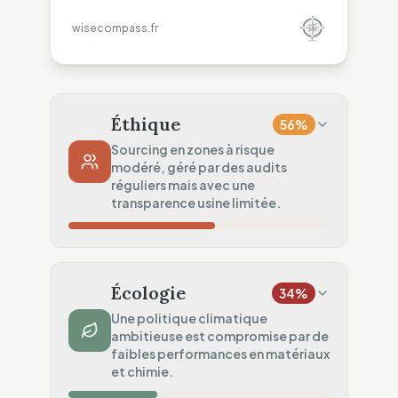
wisecompass.fr
Éthique
56
%
Sourcing en zones à risque
modéré, géré par des audits
réguliers mais avec une
transparence usine limitée.
Risque Pays
43
%
Droits non garantis (Monde)
Écologie
34
%
Traçabilité
50
%
Une politique climatique
ambitieuse est compromise par de
Rang 1 & partage ONG
faibles performances en matériaux
Audits Sociaux
et chimie.
75
%