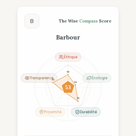
Score The Wise Compass
B
The Wise
Compass
Score
Barbour
Éthique
56
Transparence
Écologie
70
34
53
26
75
Proximité
Durabilité