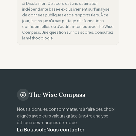
⚖️ Disclaimer : Ce score est une estimation
indépendante basée exclusivement sur l'analyse
de données publiques et de rapports tiers. À ce
jour, la marque n'a pas partagé d'informations
confidentielles ou d'audits internes avec The Wise
Compass. Une question sur nos scores, consultez
la
méthodologie
The Wise Compass
Nous aidons les consommateurs à faire des choix
alignés avec leurs valeurs grâce à notre analyse
éthique des marques de mode.
La Boussole
Nous contacter