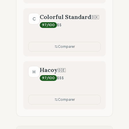
Colorful Standard
🇩🇰
C
97
/100
$$
Comparer
Hacoy
🇩🇪
H
97
/100
$$$
Comparer