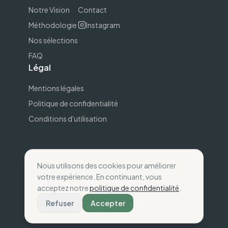
Notre Vision
Contact
Méthodologie
Instagram
Nos sélections
FAQ
Légal
Mentions légales
Politique de confidentialité
Conditions d'utilisation
Nous utilisons des cookies pour améliorer
©
2026
The Wise Compass.
Consommez selon
votre expérience. En continuant, vous
vos valeurs
.
acceptez notre
politique de confidentialité
.
Fait avec
💚
en France
Refuser
Accepter