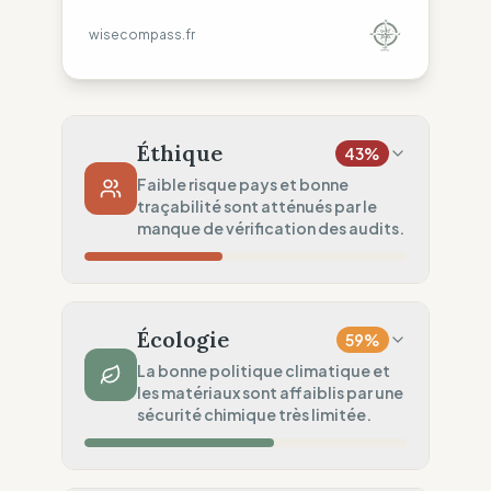
wisecompass.fr
Éthique
43
%
Faible risque pays et bonne
traçabilité sont atténués par le
manque de vérification des audits.
Risque Pays
24
%
Droits non garantis (Asie)
Écologie
59
%
Traçabilité
75
%
La bonne politique climatique et
les matériaux sont affaiblis par une
Surveillance régionale standard
sécurité chimique très limitée.
Audits Sociaux
20
%
Audits limités (Règles de base)
Impact Matières
75
%