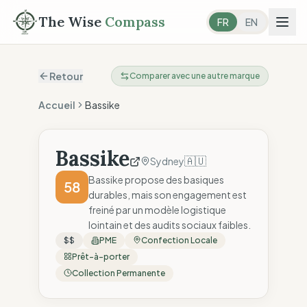
The Wise
Compass
FR
EN
Retour
Comparer avec une autre marque
Accueil
Bassike
Bassike
🇦🇺
Sydney
Bassike propose des basiques
58
durables, mais son engagement est
freiné par un modèle logistique
lointain et des audits sociaux faibles.
$$
PME
Confection Locale
Prêt-à-porter
Collection Permanente