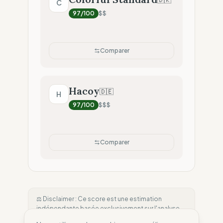
C
97
/100
$$
Comparer
Hacoy
🇩🇪
H
97
/100
$$$
Comparer
⚖️ Disclaimer : Ce score est une estimation
indépendante basée exclusivement sur l'analyse
de données publiques et de rapports tiers. À ce