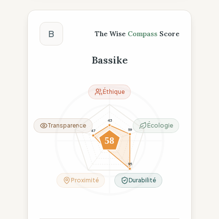
Score The Wise Compass
B
The Wise
Compass
Score
Bassike
Éthique
43
Transparence
Écologie
59
47
58
23
95
Proximité
Durabilité