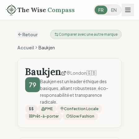
The Wise
Compass
FR
EN
Retour
Comparer avec une autre marque
Accueil
Baukjen
Baukjen
🇬🇧
London
Baukjen est un leader éthique des
79
basiques, alliant robustesse, éco-
responsabilité et transparence
radicale.
$$
PME
Confection Locale
Prêt-à-porter
Slow Fashion