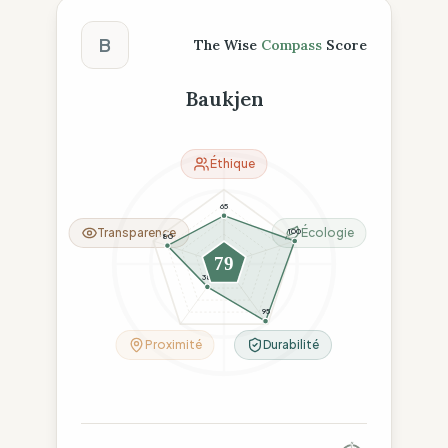
Score The Wise Compass
B
The Wise
Compass
Score
Baukjen
Éthique
65
Transparence
Écologie
100
80
79
38
95
Proximité
Durabilité