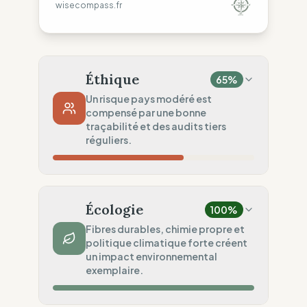
wisecompass.fr
Éthique
65
%
Un risque pays modéré est
compensé par une bonne
traçabilité et des audits tiers
réguliers.
Risque Pays
40
%
Violations systématiques (Europe/Asie)
Écologie
100
%
Traçabilité
75
%
Fibres durables, chimie propre et
politique climatique forte créent
Surveillance régionale standard
un impact environnemental
Audits Sociaux
exemplaire.
75
%
Audits tiers (Zones mixtes)