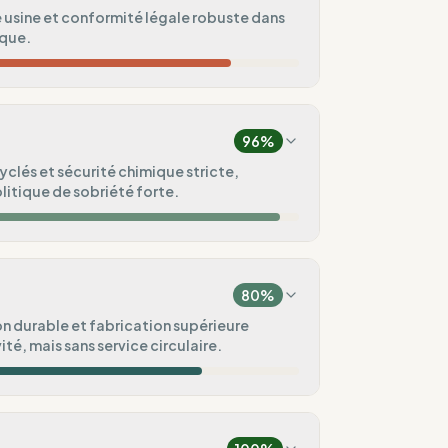
usine et conformité légale robuste dans
sque.
87
%
e)
96
%
75
%
clés et sécurité chimique stricte,
litique de sobriété forte.
ndard
100
%
100
%
 (Europe)
80
%
100
%
n durable et fabrication supérieure
té, mais sans service circulaire.
ental
80
%
100
%
/ Pré-commande)