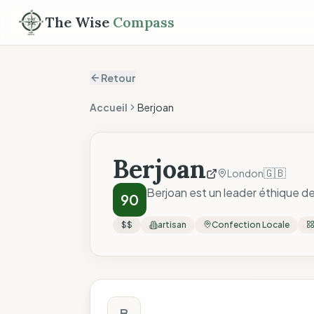
The Wise
Compass
Retour
Accueil
Berjoan
Berjoan
🇬🇧
London
Berjoan est un leader éthique de 
90
$$
artisan
Confection Locale
Score The Wise C
B