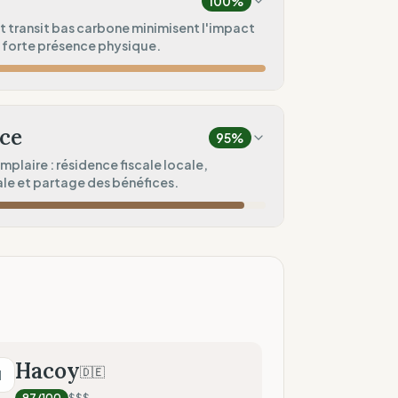
100
%
100
%
t transit bas carbone minimisent l'impact
 forte présence physique.
ar / Haute densité)
0
%
100
%
empreinte)
ce
95
%
100
%
plaire : résidence fiscale locale,
le et partage des bénéfices.
ité)
100
%
100
%
outiques)
Totale)
75
%
ices)
100
%
Hacoy
🇩🇪
H
nnées techniques)
97
/100
$$$