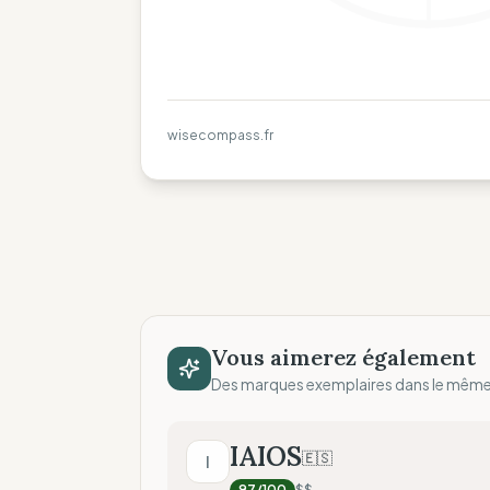
wisecompass.fr
Vous aimerez également
Des marques exemplaires dans le mêm
IAIOS
🇪🇸
I
97
/100
$$