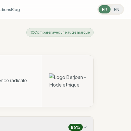
ctions
Blog
FR
EN
Comparer avec une autre marque
ence radicale.
86
%