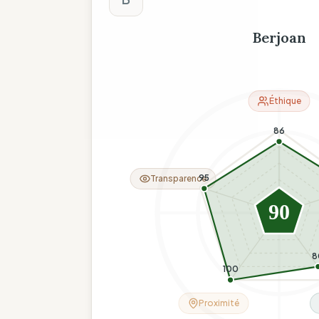
Berjoan
Éthique
86
95
Transparence
90
8
100
Proximité