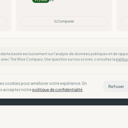
Comparer
dante basée exclusivement sur l'analyse de données publiques et de rapports
es avec The Wise Compass. Une question sur nos scores, consultez la
métho
des cookies pour améliorer votre expérience. En
Refuser
us acceptez notre
politique de confidentialité
.
La Boussole
N
Notre Vision
C
choix alignés