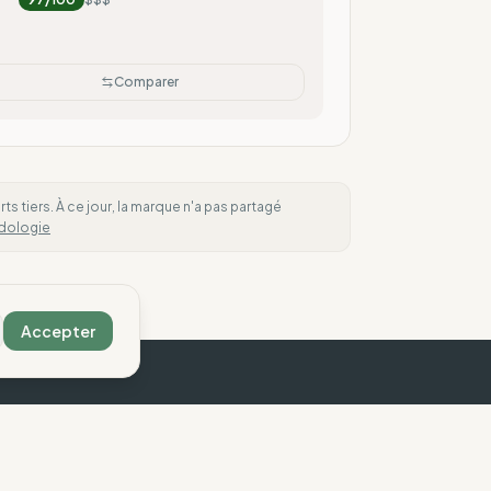
Comparer
 tiers. À ce jour, la marque n'a pas partagé
dologie
Accepter
ous contacter
Légal
ontact
Mentions légales