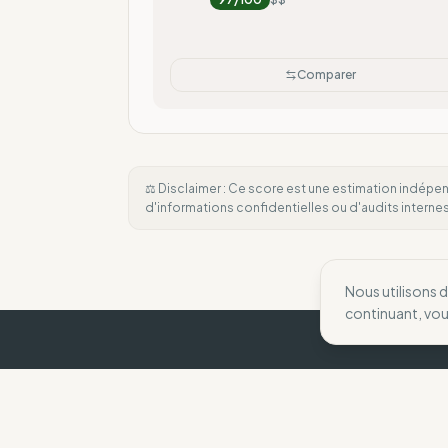
Comparer
⚖️ Disclaimer : Ce score est une estimation indépen
d'informations confidentielles ou d'audits intern
Nous utilisons 
continuant, vo
The Wise Compass
Nous aidons les consommateurs à faire des 