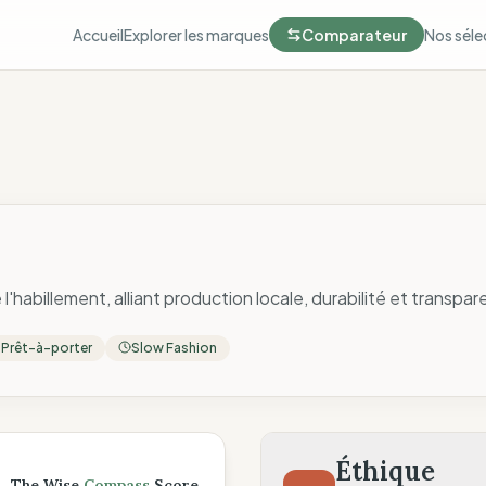
Accueil
Explorer les marques
Comparateur
Nos séle
l'habillement, alliant production locale, durabilité et transpar
Prêt-à-porter
Slow Fashion
ompass
Éthique
The Wise
Compass
Score