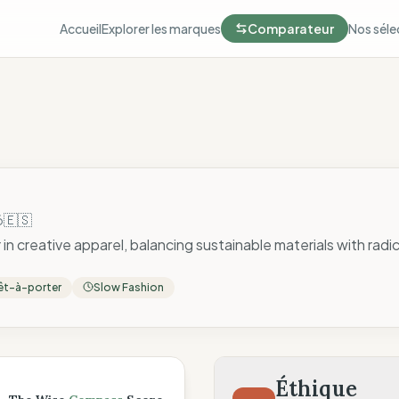
Accueil
Explorer les marques
Comparateur
Nos séle
🇪🇸
ó
in creative apparel, balancing sustainable materials with radic
êt-à-porter
Slow Fashion
ompass
Éthique