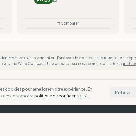
97
/100
$$
Comparer
dante basée exclusivement sur l'analyse de données publiques et de rapports
es avec The Wise Compass. Une question sur nos scores, consultez la
métho
des cookies pour améliorer votre expérience. En
Refuser
us acceptez notre
politique de confidentialité
.
La Boussole
N
Notre Vision
C
choix alignés