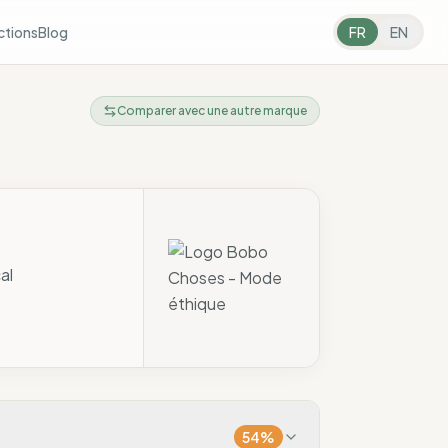
ctions
Blog
FR
EN
Comparer avec une autre marque
al
54
%