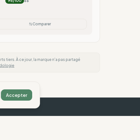
96
/100
$$
Comparer
 tiers. À ce jour, la marque n'a pas partagé
dologie
Accepter
ous contacter
Légal
ontact
Mentions légales