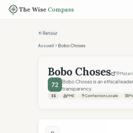
The Wise
Compass
Retour
Accueil
Bobo Choses
Bobo Choses
Matar
Bobo Choses is an ethical leader 
72
transparency.
$$
PME
Confection Locale
Pr
Score The Wise C