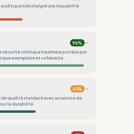
 audits partiels malgré une traçabilité
30
%
Europe, Asie)
96
%
75
%
t sécurité chimique maximale portées par
tique exemplaire et cohérente.
ndard (Europe)
50
%
100
%
te)
g)
63
%
100
%
 de qualité standard avec un service de
our la durabilité.
ental
80
%
60
%
aisonnières)