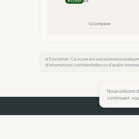
97
/100
$$
Comparer
⚖️ Disclaimer : Ce score est une estimation indépen
d'informations confidentielles ou d'audits intern
Nous utilisons 
continuant, vo
The Wise Compass
Nous aidons les consommateurs à faire des 