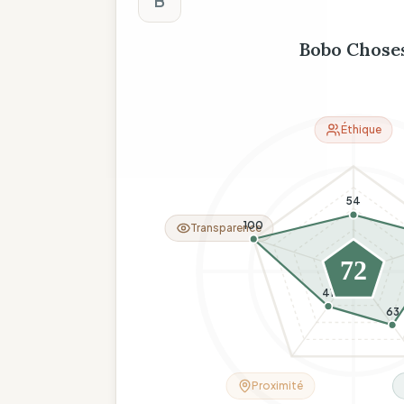
B
Bobo Chose
Éthique
54
100
Transparence
72
41
63
Proximité