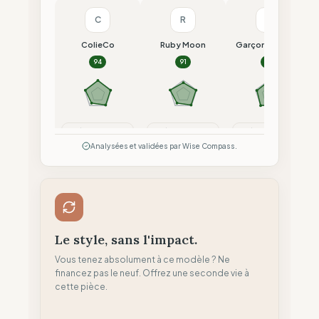
C
R
G
ColieCo
Ruby Moon
Garçon Français
94
91
91
Comparer
Comparer
Comparer
Analysées et validées par Wise Compass.
Le style, sans l'impact.
Vous tenez absolument à ce modèle ? Ne
financez pas le neuf. Offrez une seconde vie à
cette pièce.