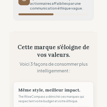
actionnaires affaiblies par une
Flux aérien systématique
communication éthique vague.
Ancrage Local
50
%
Présence physique (Réseau de boutiques)
Souveraineté Fiscale
60
%
Optimisation fiscale (Siège à l'étranger)
Allocation des Profits
25
%
Cette marque s'éloigne de
Priorité dividendes (Actionnaires)
vos valeurs.
Clarté des Allégations
50
%
Mitigé (Termes vagues)
Voici 3 façons de consommer plus
intelligemment :
Même style, meilleur impact.
The WiseCompass a déniché ces marques qui
respectent votre budget et votre éthique.