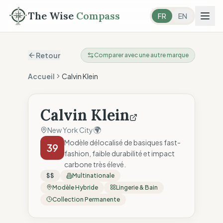
The Wise
Compass
FR
EN
Retour
Comparer avec une autre marque
Accueil
Calvin Klein
Calvin Klein
🌍
New York City
Modèle délocalisé de basiques fast-
39
fashion, faible durabilité et impact
carbone très élevé.
$$
Multinationale
Modèle Hybride
Lingerie & Bain
Collection Permanente