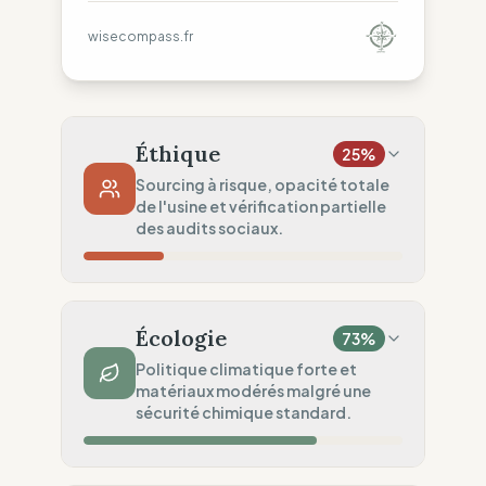
wisecompass.fr
Éthique
25
%
Sourcing à risque, opacité totale
de l'usine et vérification partielle
des audits sociaux.
Risque Pays
34
%
Violations régulières (Pays mixtes)
Écologie
73
%
Traçabilité
0
%
Politique climatique forte et
matériaux modérés malgré une
Aucune donnée usine publiée.
sécurité chimique standard.
Audits Sociaux
50
%
Audits partiels (Zones à risque)
Impact Matières
75
%