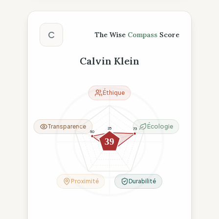
Score The Wise Compass
C
The Wise
Compass
Score
Calvin Klein
Éthique
Transparence
Écologie
25
73
50
39
15
24
Proximité
Durabilité