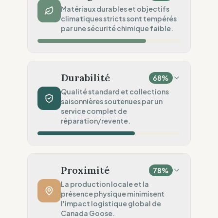
Traçabilité
100
%
Matériaux durables et objectifs
climatiques stricts sont tempérés
Ateliers nommés publiquement
par une sécurité chimique faible.
Audits Sociaux
100
%
Standards légaux robustes (Canada)
Impact Matières
100
%
Fibres recyclées (Certifiées/PFMS)
Durabilité
68
%
Sécurité Chimique
20
%
Qualité standard et collections
saisonnières soutenues par un
Aucun label spécifique trouvé.
service complet de
Engagement Environnemental
réparation/revente.
100
%
Objectifs SBTi 1.5°C validés
Volume de Production
60
%
Traditionnel (Collections saisonnières)
Proximité
78
%
Robustesse du Produit
60
%
La production locale et la
présence physique minimisent
Standard (Prêt-à-porter classique)
l'impact logistique global de
Services Circulaires
Canada Goose.
100
%