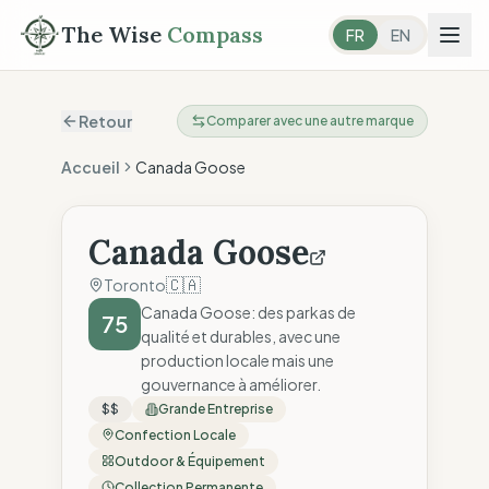
The Wise
Compass
FR
EN
Retour
Comparer avec une autre marque
Accueil
Canada Goose
Canada Goose
🇨🇦
Toronto
Canada Goose: des parkas de
75
qualité et durables, avec une
production locale mais une
gouvernance à améliorer.
$$
Grande Entreprise
Confection Locale
Outdoor & Équipement
Collection Permanente