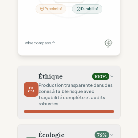
Proximité
Durabilité
wisecompass.fr
Éthique
100
%
Production transparente dans des
zones à faible risque avec
traçabilité complète et audits
robustes.
Risque Pays
100
%
Violations sporadiques (Canada)
Écologie
76
%