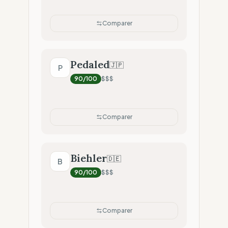
Comparer
Pedaled
🇯🇵
P
90
/100
$$$
Comparer
Biehler
🇩🇪
B
90
/100
$$$
Comparer