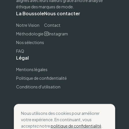
alignés avec leurs valeurs grâce à notre analyse
éthique des marques de mode.
La Boussole
Nous contacter
Notre Vision
Contact
Méthodologie
Instagram
Nos sélections
FAQ
Légal
Mentions légales
Politique de confidentialité
Conditions d'utilisation
Nous utilisons des cookies pour améliorer
©
2026
The Wise Compass.
Consommez selon
votre expérience. En continuant, vous
vos valeurs
.
acceptez notre
politique de confidentialité
.