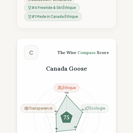
#
6
Freeride & Ski Éthique
#
1
Made in Canada Éthique
Score The Wise Compass
C
The Wise
Compass
Score
Canada Goose
Éthique
100
Transparence
Écologie
76
50
75
68
78