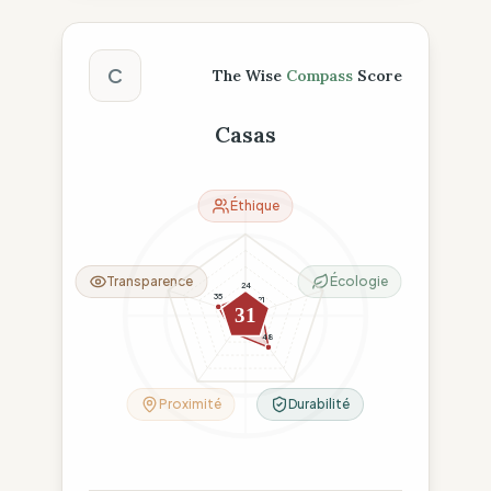
Score The Wise Compass
C
The Wise
Compass
Score
Casas
Éthique
Transparence
Écologie
24
35
21
31
26
48
Proximité
Durabilité