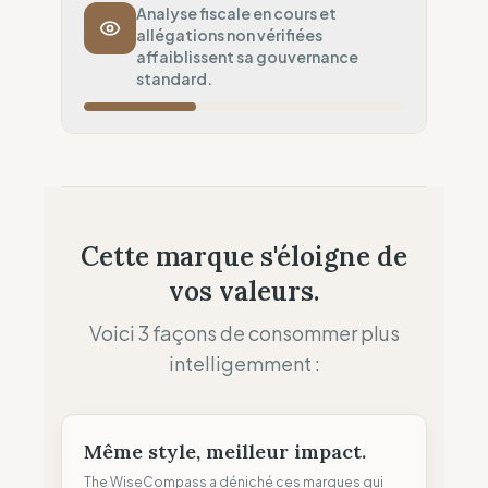
Politique de Transport
10
%
Analyse fiscale en cours et
allégations non vérifiées
Risque de fret aérien
affaiblissent sa gouvernance
Ancrage Local
standard.
50
%
Présence physique (Réseau de boutiques)
Souveraineté Fiscale
50
%
Analyse fiscale en cours
Allocation des Profits
50
%
Cette marque s'éloigne de
Standard (Réinvestissement interne)
vos valeurs.
Clarté des Allégations
0
%
Risque de Greenwashing (Allégations non
Voici 3 façons de consommer plus
vérifiées)
intelligemment :
Même style, meilleur impact.
The WiseCompass a déniché ces marques qui