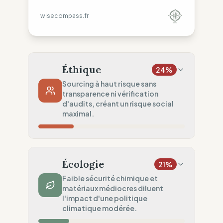
wisecompass.fr
Éthique
24
%
Sourcing à haut risque sans
transparence ni vérification
d'audits, créant un risque social
maximal.
Risque Pays
40
%
Droits non garantis (Asie)
Écologie
21
%
Traçabilité
30
%
Faible sécurité chimique et
matériaux médiocres diluent
Aucune donnée usine publiée
l'impact d'une politique
Audits Sociaux
climatique modérée.
0
%