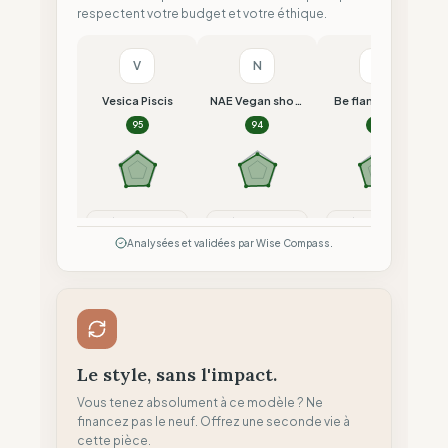
respectent votre budget et votre éthique.
V
N
B
Vesica Piscis
NAE Vegan shoes
Be flamboyant
95
94
93
Comparer
Comparer
Comparer
Analysées et validées par Wise Compass.
Le style, sans l'impact.
Vous tenez absolument à ce modèle ? Ne
financez pas le neuf. Offrez une seconde vie à
cette pièce.