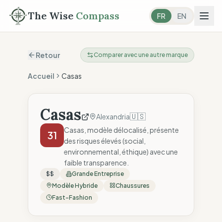
The Wise
Compass
FR
EN
Retour
Comparer avec une autre marque
Accueil
Casas
Casas
🇺🇸
Alexandria
Casas, modèle délocalisé, présente
31
des risques élevés (social,
environnemental, éthique) avec une
faible transparence.
$$
Grande Entreprise
Modèle Hybride
Chaussures
Fast-Fashion