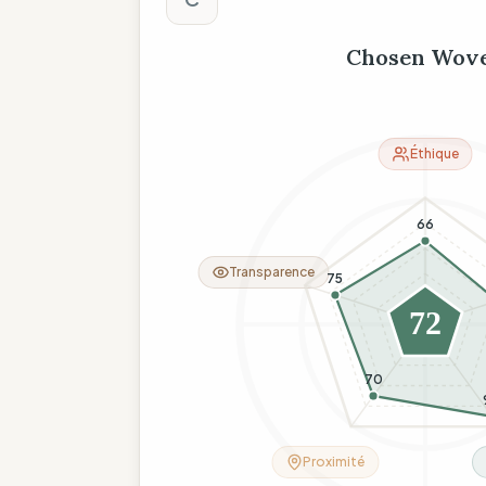
Chosen Wov
Éthique
66
Transparence
75
72
70
Proximité