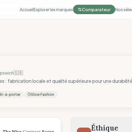
Accueil
Explorer les marques
Comparateur
Nos séle
🇬🇧
Ipswich
: fabrication locale et qualité supérieure pour une durabilit
êt-à-porter
Slow Fashion
ompass
Éthique
The Wise
Compass
Score