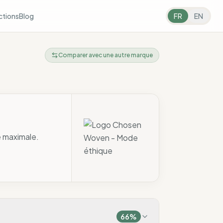
ctions
Blog
FR
EN
Comparer avec une autre marque
é maximale.
66
%