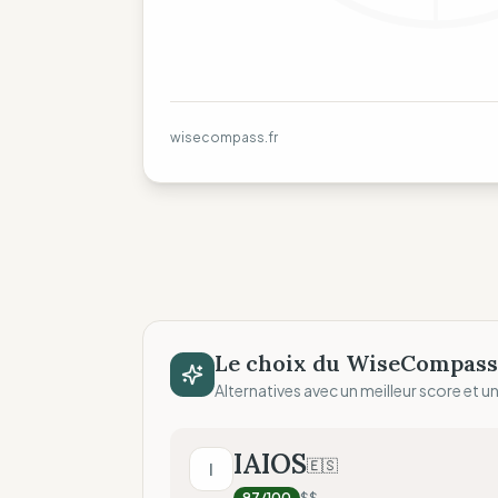
wisecompass.fr
Le choix du WiseCompass
Alternatives avec un meilleur score et un 
IAIOS
🇪🇸
I
97
/100
$$