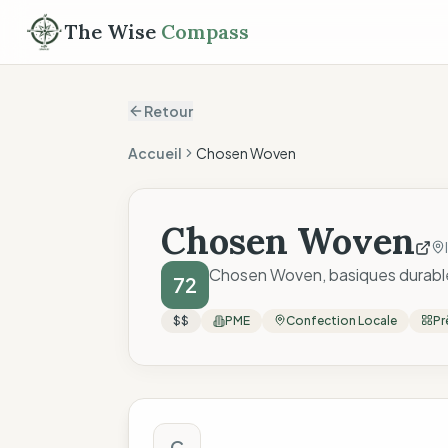
The Wise
Compass
Retour
Accueil
Chosen Woven
Chosen Woven
Chosen Woven, basiques durables 
72
$$
PME
Confection Locale
Pr
Score The Wise C
C