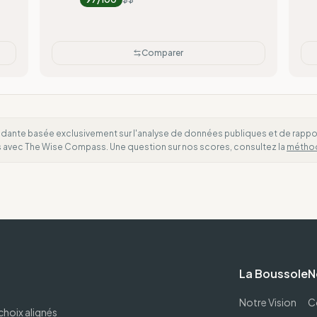
Comparer
dante basée exclusivement sur l'analyse de données publiques et de rapports
es avec The Wise Compass. Une question sur nos scores, consultez la
métho
La Boussole
N
Notre Vision
C
choix alignés