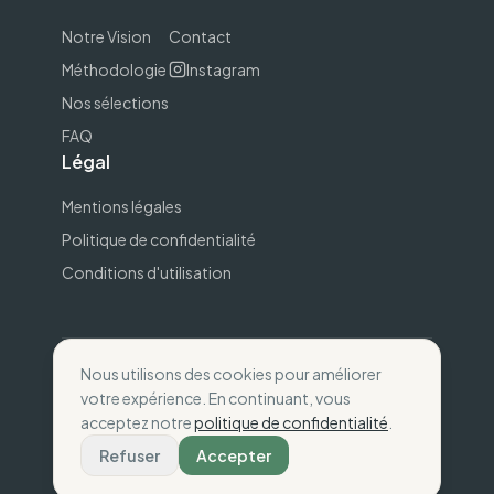
Notre Vision
Contact
Méthodologie
Instagram
Nos sélections
FAQ
Légal
Mentions légales
Politique de confidentialité
Conditions d'utilisation
Nous utilisons des cookies pour améliorer
©
2026
The Wise Compass.
Consommez selon
votre expérience. En continuant, vous
vos valeurs
.
acceptez notre
politique de confidentialité
.
Fait avec
💚
en France
Refuser
Accepter