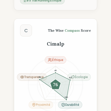
#
5
Trail Running Éthique
Score The Wise Compass
C
The Wise
Compass
Score
Cimalp
Éthique
65
Transparence
Écologie
90
83
76
26
100
Proximité
Durabilité