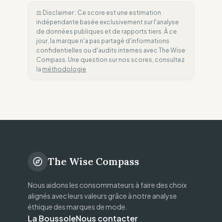
⚖️ Disclaimer : Ce score est une estimation
indépendante basée exclusivement sur l'analyse
de données publiques et de rapports tiers. À ce
jour, la marque n'a pas partagé d'informations
confidentielles ou d'audits internes avec The Wise
Compass. Une question sur nos scores, consultez
la
méthodologie
The Wise Compass
Nous aidons les consommateurs à faire des choix
alignés avec leurs valeurs grâce à notre analyse
éthique des marques de mode.
La Boussole
Nous contacter