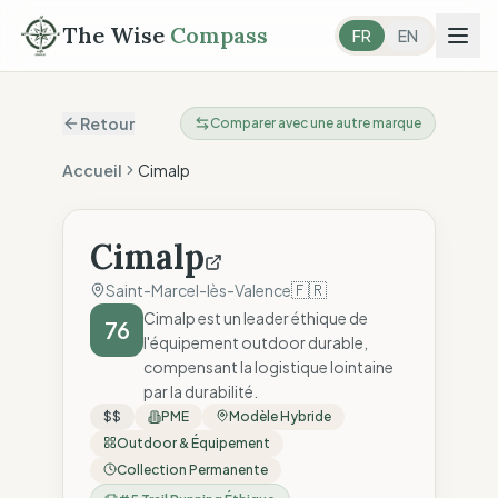
The Wise
Compass
FR
EN
Retour
Comparer avec une autre marque
Accueil
Cimalp
Cimalp
🇫🇷
Saint-Marcel-lès-Valence
Cimalp est un leader éthique de
76
l'équipement outdoor durable,
compensant la logistique lointaine
par la durabilité.
$$
PME
Modèle Hybride
Outdoor & Équipement
Collection Permanente