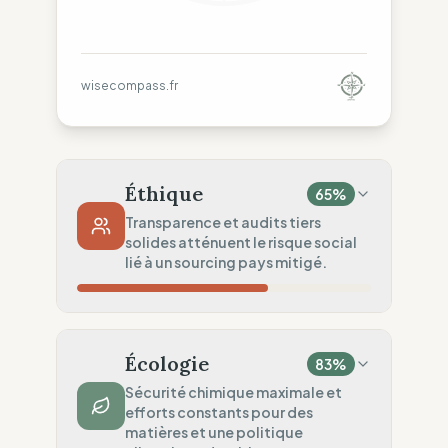
wisecompass.fr
Éthique
65
%
Transparence et audits tiers
solides atténuent le risque social
lié à un sourcing pays mitigé.
Risque Pays
40
%
Violations systématiques (Asie)
Écologie
83
%
Traçabilité
75
%
Sécurité chimique maximale et
efforts constants pour des
Surveillance régionale standard
matières et une politique