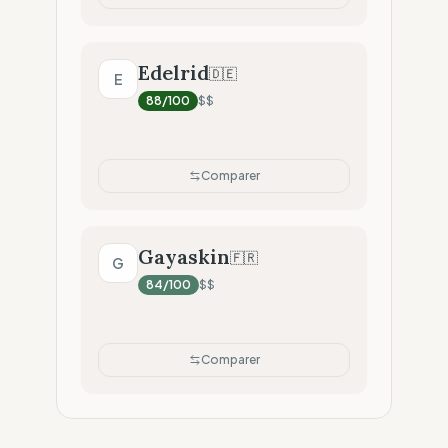
Edelrid
🇩🇪
E
88
/100
$$
Comparer
Gayaskin
🇫🇷
G
84
/100
$$
Comparer