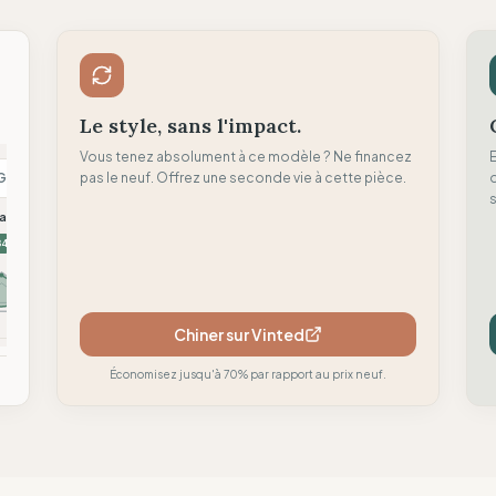
Le style, sans l'impact.
Vous tenez absolument à ce modèle ? Ne financez
G
pas le neuf. Offrez une seconde vie à cette pièce.
L
M
d
s
askin
Looking for Wild
Moon Climbing
84
81
81
Chiner sur Vinted
mparer
Comparer
Comparer
Économisez jusqu'à 70% par rapport au prix neuf.