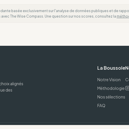
dante basée exclusivement sur l'analyse de données publiques et de rapports
es avec The Wise Compass. Une question sur nos scores, consultez la
métho
La Boussole
N
Notre Vision
C
choix alignés
Méthodologie
que des
Nos sélections
FAQ