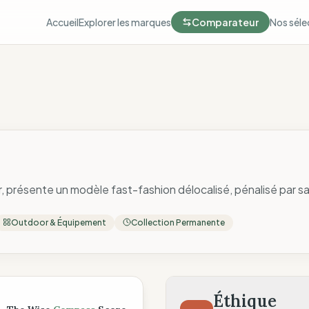
Accueil
Explorer les marques
Comparateur
Nos séle
 présente un modèle fast-fashion délocalisé, pénalisé par sa 
Outdoor & Équipement
Collection Permanente
ompass
Éthique