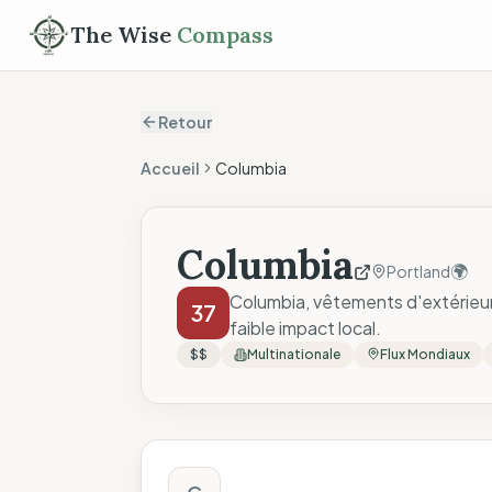
The Wise
Compass
Retour
Accueil
Columbia
Columbia
🌍
Portland
Columbia, vêtements d'extérieur,
37
faible impact local.
$$
Multinationale
Flux Mondiaux
Score The Wise C