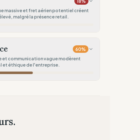
18
%
20
%
e massive et fret aérien potentiel créent
levé, malgré la présence retail.
hion)
0
%
0
%
ien probable)
ce
60
%
10
%
le et communication vague modèrent
 et éthique de l'entreprise.
50
%
60
%
u de boutiques)
à l'étranger)
75
%
ices)
urs.
50
%