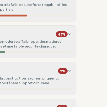
s très faible et une forte traçabilité, les
partiels.
24
%
43
%
100
%
e modérée affaiblie par des matières
s et une faible sécurité chimique.
50
%
25
%
sque)
ges
9
%
50
%
la construction fragile impliquent un
abilité sans support circulaire.
uvé
ental
75
%
5
%
lic
domadaires)