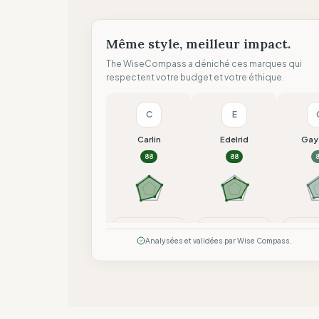
Même style, meilleur impact.
The WiseCompass a déniché ces marques qui
respectent votre budget et votre éthique.
C
E
Carlin
Edelrid
Gay
88
88
Comparer
Comparer
Co
Analysées et validées par Wise Compass.