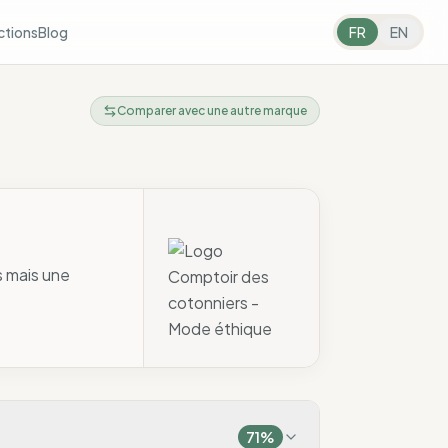
ctions
Blog
FR
EN
Comparer avec une autre marque
s mais une
71
%