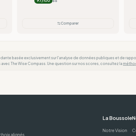
97
/100
$$
Comparer
dante basée exclusivement sur l'analyse de données publiques et de rapports
es avec The Wise Compass. Une question sur nos scores, consultez la
métho
La Boussole
N
Notre Vision
C
choix alignés