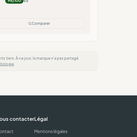
96
/100
$$
Comparer
 tiers. À ce jour, la marque n'a pas partagé
dologie
ous contacter
Légal
ontact
Mentions légales