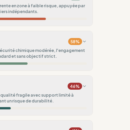
ente en zone à faible risque, appuyée par
tiers indépendants.
27
%
Asie)
58
%
100
%
 sécurité chimique modérée, l'engagement
dard et sans objectif strict.
75
%
50
%
tématiques)
que
46
%
75
%
qualité fragile avec support limité à
ant un risque de durabilité.
ental
50
%
60
%
ux vagues
aisonnières)