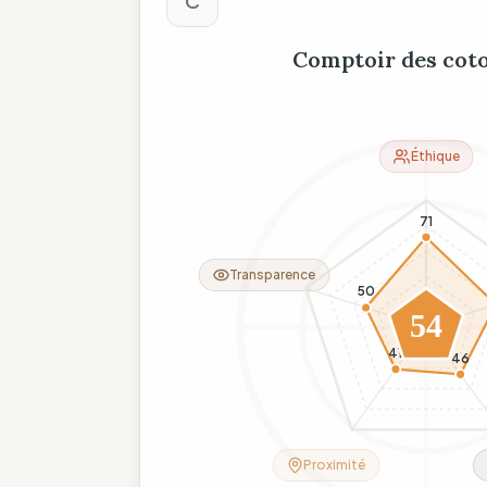
C
Comptoir des cot
Éthique
71
Transparence
50
54
41
46
Proximité