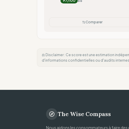
97
/100
$$
Comparer
⚖️ Disclaimer : Ce score est une estimation indépen
d'informations confidentielles ou d'audits intern
The Wise Compass
Nous aidons les consommateurs à faire des 