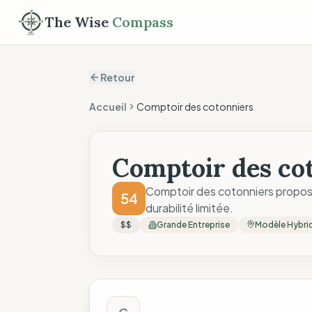
The Wise
Compass
Retour
Accueil
Comptoir des cotonniers
Comptoir des co
Comptoir des cotonniers propose
54
durabilité limitée.
$$
Grande Entreprise
Modèle Hybri
Score The Wise C