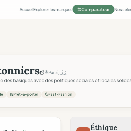
Accueil
Explorer les marques
Comparateur
Nos séle
tonniers
🇫🇷
Paris
 des basiques avec des politiques sociales et locales solide
de
Prêt-à-porter
Fast-Fashion
ompass
Éthique