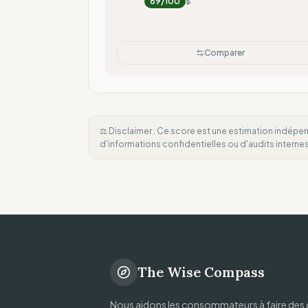
89
/100
$
Comparer
⚖️ Disclaimer : Ce score est une estimation indépen
d'informations confidentielles ou d'audits intern
The Wise Compass
Nous aidons les consommateurs à faire des 