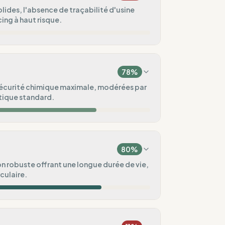
lides, l'absence de traçabilité d'usine
ng à haut risque.
10
%
Amérique)
78
%
0
%
sécurité chimique maximale, modérées par
tique standard.
ée.
75
%
75
%
80
%
100
%
 robuste offrant une longue durée de vie,
rculaire.
ental
50
%
100
%
ux vagues
/ Pré-commande)