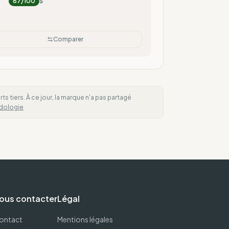
87
/100
$
Comparer
 tiers. À ce jour, la marque n'a pas partagé
dologie
ous contacter
Légal
ontact
Mentions légales