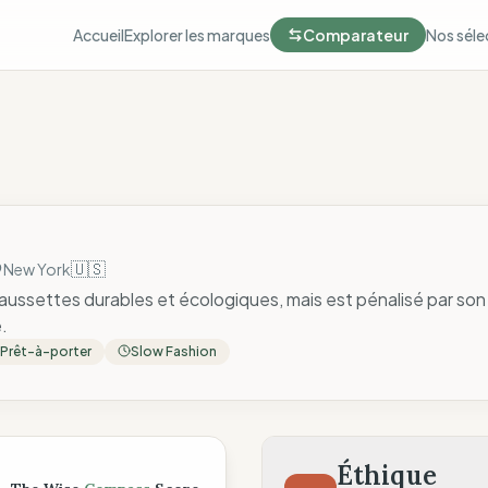
Accueil
Explorer les marques
Comparateur
Nos séle
🇺🇸
New York
ussettes durables et écologiques, mais est pénalisé par so
.
Prêt-à-porter
Slow Fashion
ompass
Éthique