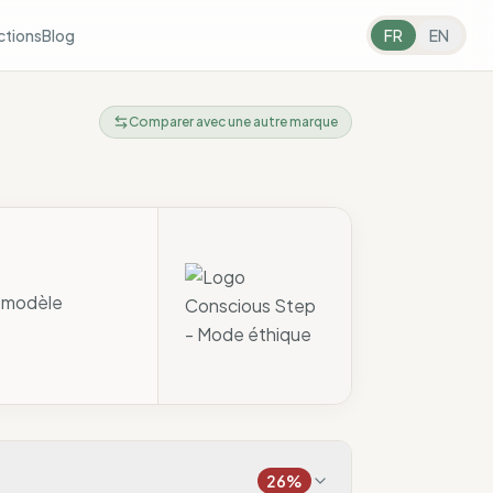
ctions
Blog
FR
EN
Comparer avec une autre marque
n modèle
26
%