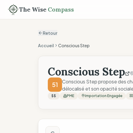
The Wise
Compass
Retour
Accueil
Conscious Step
Conscious Step
Conscious Step propose des cha
51
délocalisé et son opacité sociale
$$
PME
Importation Engagée
Score The Wise C