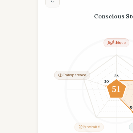
C
Conscious St
Éthique
Transparence
26
30
51
11
8
Proximité