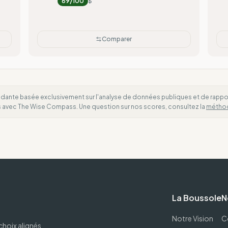
89
/100
$
Comparer
dante basée exclusivement sur l'analyse de données publiques et de rapports
es avec The Wise Compass. Une question sur nos scores, consultez la
métho
La Boussole
N
Notre Vision
C
choix alignés