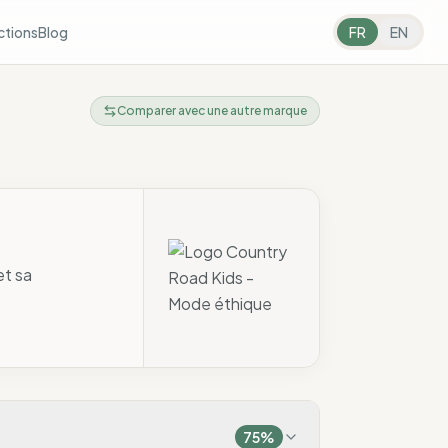
ctions
Blog
FR
EN
Comparer avec une autre marque
et sa
75
%