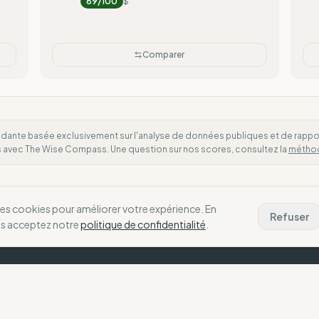
89
/100
$
Comparer
dante basée exclusivement sur l'analyse de données publiques et de rapports
es avec The Wise Compass. Une question sur nos scores, consultez la
métho
des cookies pour améliorer votre expérience. En
Refuser
us acceptez notre
politique de confidentialité
.
La Boussole
N
Notre Vision
C
choix alignés