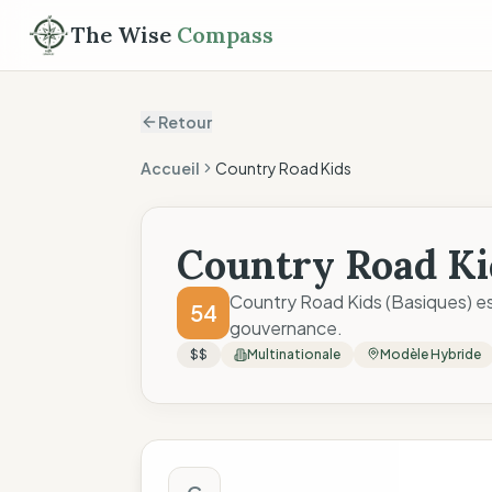
The Wise
Compass
Retour
Accueil
Country Road Kids
Country Road Ki
Country Road Kids (Basiques) est
54
gouvernance.
$$
Multinationale
Modèle Hybride
Score The Wise C