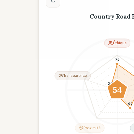
C
Country Road 
Éthique
75
Transparence
20
54
11
63
Proximité