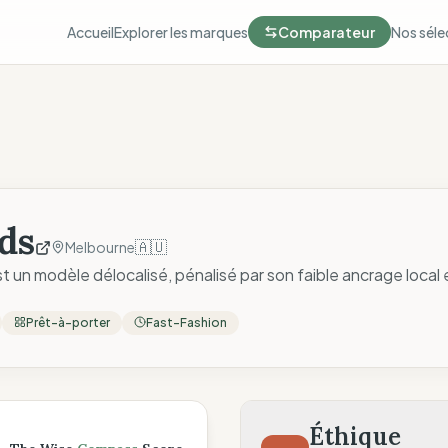
Accueil
Explorer les marques
Comparateur
Nos séle
ds
🇦🇺
Melbourne
 un modèle délocalisé, pénalisé par son faible ancrage local 
Prêt-à-porter
Fast-Fashion
ompass
Éthique