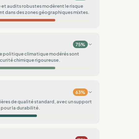
et audits robustes modèrent le risque
t dans des zones géographiques mixtes.
40
%
(Asie/Océanie)
75
%
100
%
e politique climatique modérés sont
curité chimique rigoureuse.
75
%
75
%
îne mixte)
63
%
75
%
ières de qualité standard, avec un support
pour la durabilité.
eintes appliquée.
ental
75
%
60
%
lic
aisonnières)