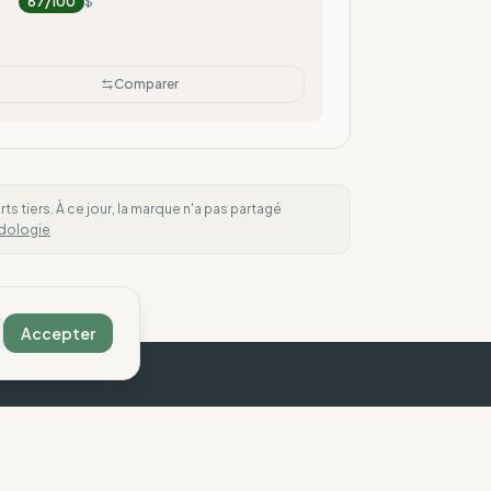
87
/100
$
Comparer
 tiers. À ce jour, la marque n'a pas partagé
dologie
Accepter
ous contacter
Légal
ontact
Mentions légales