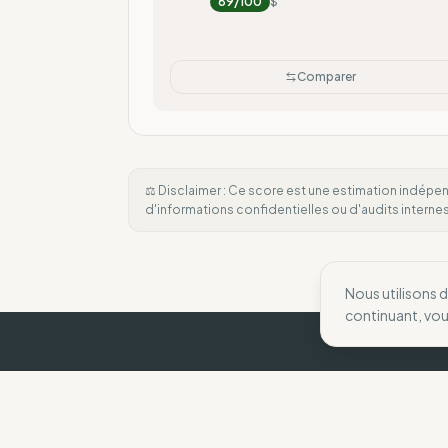
89
/100
$
Comparer
⚖️ Disclaimer : Ce score est une estimation indépen
d'informations confidentielles ou d'audits intern
Nous utilisons 
continuant, vo
The Wise Compass
Nous aidons les consommateurs à faire des 