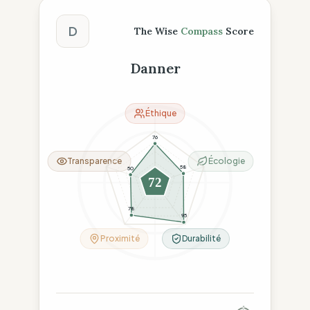
Score The Wise Compass
D
The Wise
Compass
Score
Danner
Éthique
76
Transparence
Écologie
58
50
72
78
95
Proximité
Durabilité