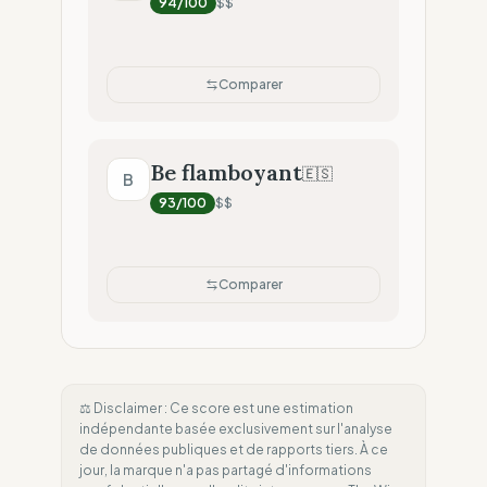
94
/100
$$
Comparer
Be flamboyant
🇪🇸
B
93
/100
$$
Comparer
⚖️ Disclaimer : Ce score est une estimation
indépendante basée exclusivement sur l'analyse
de données publiques et de rapports tiers. À ce
jour, la marque n'a pas partagé d'informations