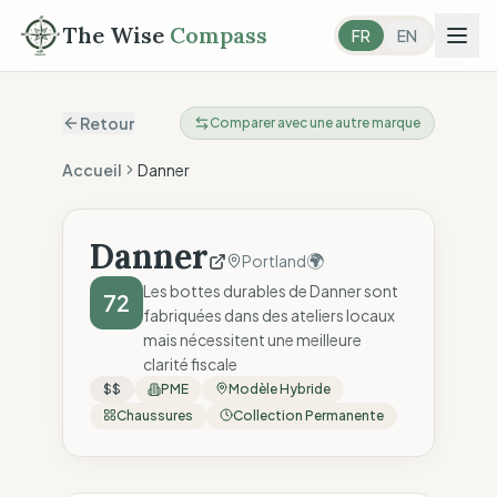
The Wise
Compass
FR
EN
Retour
Comparer avec une autre marque
Accueil
Danner
Danner
🌍
Portland
Les bottes durables de Danner sont
72
fabriquées dans des ateliers locaux
mais nécessitent une meilleure
clarité fiscale
$$
PME
Modèle Hybride
Chaussures
Collection Permanente