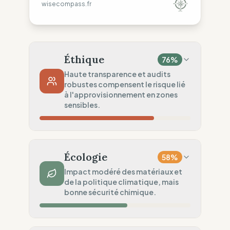
wisecompass.fr
Éthique
76
%
Haute transparence et audits
robustes compensent le risque lié
à l'approvisionnement en zones
sensibles.
Risque Pays
20
%
Violations systématiques (United States)
Écologie
58
%
Traçabilité
100
%
Impact modéré des matériaux et
de la politique climatique, mais
Ateliers nommés publiquement
bonne sécurité chimique.
Audits Sociaux
100
%
Standards légaux robustes (USA)
Impact Matières
50
%