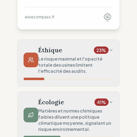
wisecompass.fr
Éthique
23
%
Le risque maximal et l'opacité
totale des usines limitent
l'efficacité des audits.
Risque Pays
0
%
Droits non garantis (China)
Écologie
41
%
Traçabilité
0
%
Matières et normes chimiques
faibles diluent une politique
Aucune donnée usine publiée.
climatique moyenne, signalant un
Audits Sociaux
risque environnemental.
75
%