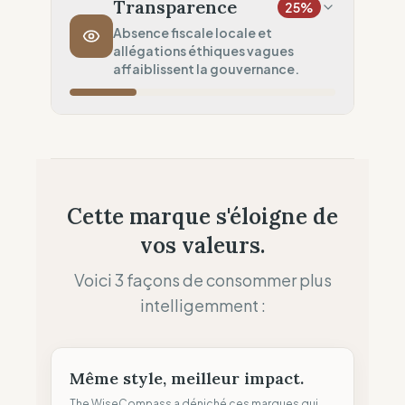
Longue distance (Impact élevé)
Transparence
25
%
Politique de Transport
0
%
Absence fiscale locale et
allégations éthiques vagues
Flux aérien systématique
affaiblissent la gouvernance.
Ancrage Local
0
%
Fantôme économique (Aucune présence
Souveraineté Fiscale
0
%
locale)
Aucune empreinte fiscale locale
Allocation des Profits
50
%
Cette marque s'éloigne de
Standard (Réinvestissement interne)
vos valeurs.
Clarté des Allégations
50
%
Mitigé (Termes vagues)
Voici 3 façons de consommer plus
intelligemment :
Même style, meilleur impact.
The WiseCompass a déniché ces marques qui