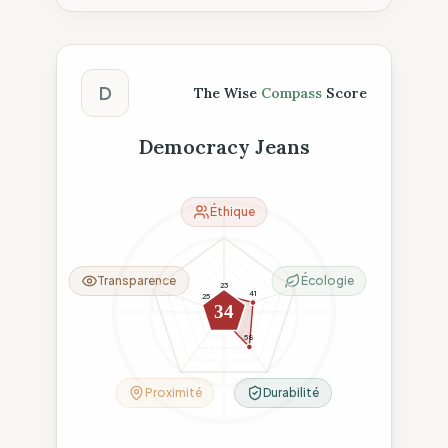
Score The Wise Compass
D
The Wise
Compass
Score
Democracy Jeans
Éthique
Transparence
Écologie
23
41
25
34
8
58
Proximité
Durabilité