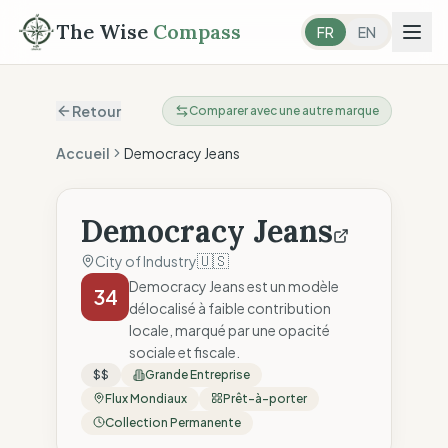
The Wise
Compass
FR
EN
Retour
Comparer avec une autre marque
Accueil
Democracy Jeans
Democracy Jeans
🇺🇸
City of Industry
Democracy Jeans est un modèle
34
délocalisé à faible contribution
locale, marqué par une opacité
sociale et fiscale.
$$
Grande Entreprise
Flux Mondiaux
Prêt-à-porter
Collection Permanente