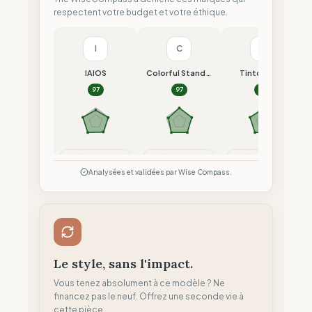
respectent votre budget et votre éthique.
I
C
T
IAIOS
Colorful Standard
Tintoremus
97
97
96
Comparer
Comparer
Comparer
Analysées et validées par Wise Compass.
Le style, sans l'impact.
Vous tenez absolument à ce modèle ? Ne
financez pas le neuf. Offrez une seconde vie à
cette pièce.