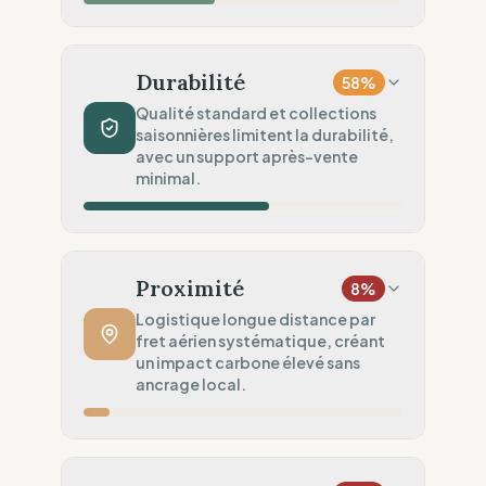
Audits tiers (FWF/SA8000)
Impact Matières
50
%
Mélange naturel & synthétique
Durabilité
58
%
Sécurité Chimique
20
%
Qualité standard et collections
saisonnières limitent la durabilité,
Aucun label spécifique trouvé.
avec un support après-vente
Engagement Environnemental
minimal.
50
%
Objectifs environnementaux vagues
Volume de Production
60
%
Traditionnel (Collections saisonnières)
Proximité
8
%
Robustesse du Produit
60
%
Logistique longue distance par
fret aérien systématique, créant
Standard (Prêt-à-porter classique)
un impact carbone élevé sans
Services Circulaires
ancrage local.
50
%
Maintenance (Guides d'entretien
uniquement)
Distance de Fabrication
20
%