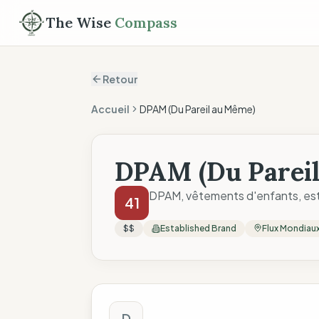
The Wise
Compass
Retour
Accueil
DPAM (Du Pareil au Même)
DPAM (Du Parei
DPAM, vêtements d'enfants, est 
41
$$
Established Brand
Flux Mondiau
Score The Wise C
D