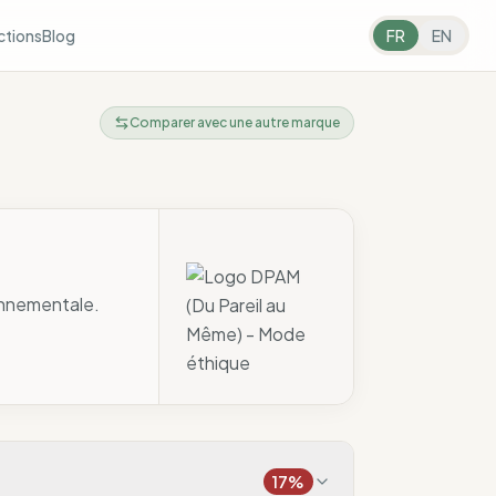
ctions
Blog
FR
EN
Comparer avec une autre marque
onnementale.
17
%