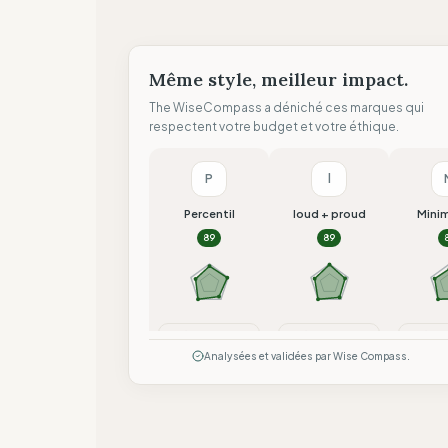
Même style, meilleur impact.
The WiseCompass a déniché ces marques qui
respectent votre budget et votre éthique.
P
l
Percentil
loud + proud
Mini
89
89
Comparer
Comparer
Co
Analysées et validées par Wise Compass.