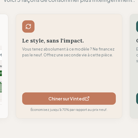
Le style, sans l'impact.
Vous tenez absolument à ce modèle ? Ne financez
M
pas le neuf. Offrez une seconde vie à cette pièce.
N
H
d
s
malism
Nu-In
Hoppidi Handmade
87
86
84
Chiner sur Vinted
mparer
Comparer
Comparer
Économisez jusqu'à 70% par rapport au prix neuf.