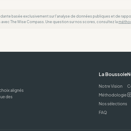
dante basée exclusivement sur l'analyse de données publiques et de rapports
es avec The Wise Compass. Une question sur nos scores, consultez la
métho
La Boussole
N
Notre Vision
C
choix alignés
Méthodologie
que des
Nos sélections
FAQ