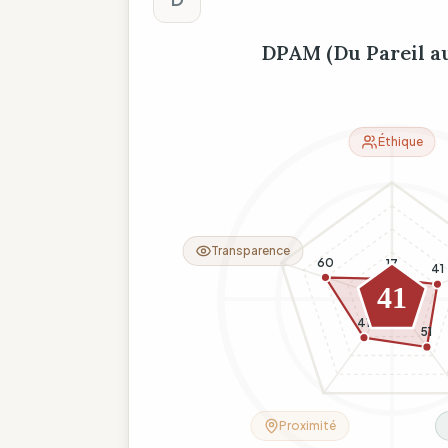
DPAM (Du Pareil a
Éthique
Transparence
60
17
41
41
41
51
Proximité