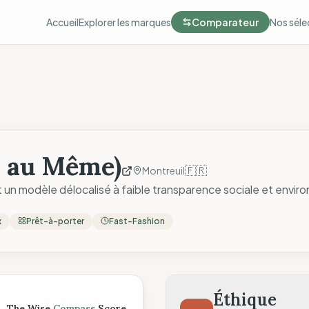
Accueil
Explorer les marques
Comparateur
Nos séle
l au Même)
🇫🇷
Montreuil
un modèle délocalisé à faible transparence sociale et envir
x
Prêt-à-porter
Fast-Fashion
ompass
Éthique
The Wise
Compass
Score