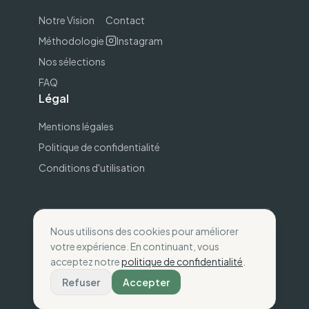
Notre Vision
Contact
Méthodologie
Instagram
Nos sélections
FAQ
Légal
Mentions légales
Politique de confidentialité
Conditions d'utilisation
Nous utilisons des cookies pour améliorer
©
2026
The Wise Compass.
Consommez selon
votre expérience. En continuant, vous
vos valeurs
.
acceptez notre
politique de confidentialité
.
Fait avec
💚
en France
Refuser
Accepter