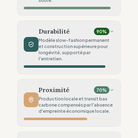
Audits Sociaux
sobre.
Standards légaux robustes (USA)
Impact Matières
100
%
Lin (Faible impact intrinsèque)
Durabilité
90
%
Sécurité Chimique
100
%
Modèle slow-fashion permanent
et construction supérieure pour
Normes REACH appliquées (États-Unis)
longévité, supporté par
Engagement Environnemental
l'entretien.
80
%
Sobriété PME (Par échelle)
Volume de Production
100
%
Slow Fashion (Permanent / Pré-commande)
Proximité
70
%
Robustesse du Produit
100
%
Production locale et transit bas
carbone compensés par l'absence
Qualité supérieure (Workwear / Haute
d'empreinte économique locale.
densité)
Services Circulaires
50
%
Distance de Fabrication
100
%
Maintenance (Guides d'entretien