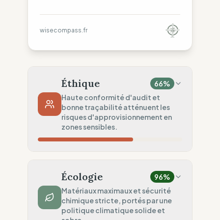
wisecompass.fr
Éthique
66
%
Haute conformité d'audit et
bonne traçabilité atténuent les
risques d'approvisionnement en
zones sensibles.
Risque Pays
20
%
Violations systématiques (États-Unis)
Écologie
96
%
Traçabilité
75
%
Matériaux maximaux et sécurité
chimique stricte, portés par une
Surveillance régionale standard
politique climatique solide et
100
%