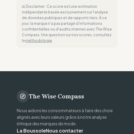
⚖️ Disclaimer : Ce score est une estimation
indépendante basée exclusivement sur l'analyse
de données publiques et de rapports tiers. À ce
jour, la marque n'a pas partagé d'informations
confidentielles ou d'audits internes avec The Wise
Compass. Une question sur nos scores, consultez
la
méthodologie
The Wise Compass
Nous aidons les consommateurs à faire des choix
alignés avec leurs valeurs grâce à notre analyse
éthique des marques de mode.
La Boussole
Nous contacter