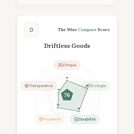
Score The Wise Compass
D
The Wise
Compass
Score
Driftless Goods
Éthique
66
Transparence
Écologie
96
40
76
70
90
Proximité
Durabilité