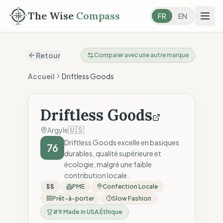
The Wise
Compass
FR
EN
Retour
Comparer avec une autre marque
Accueil
Driftless Goods
Driftless Goods
🇺🇸
Argyle
Driftless Goods excelle en basiques
76
durables, qualité supérieure et
écologie, malgré une faible
contribution locale.
$$
PME
Confection Locale
Prêt-à-porter
Slow Fashion
#
9
Made in USA Éthique