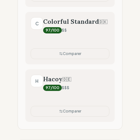
Colorful Standard
🇩🇰
C
97
/100
$$
Comparer
Hacoy
🇩🇪
H
97
/100
$$$
Comparer