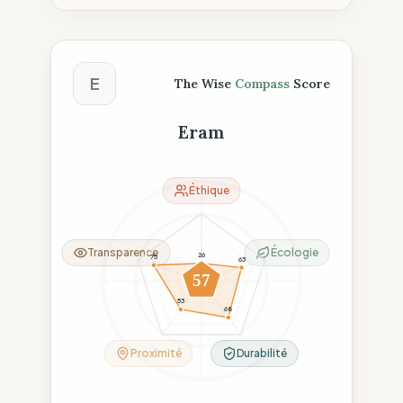
Score The Wise Compass
E
The Wise
Compass
Score
Eram
Éthique
Transparence
Écologie
26
75
63
57
53
68
Proximité
Durabilité