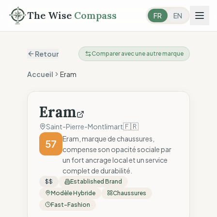
The Wise
Compass
FR
EN
Retour
Comparer avec une autre marque
Accueil
Eram
Eram
🇫🇷
Saint-Pierre-Montlimart
Eram, marque de chaussures,
57
compense son opacité sociale par
un fort ancrage local et un service
complet de durabilité.
$$
Established Brand
Modèle Hybride
Chaussures
Fast-Fashion