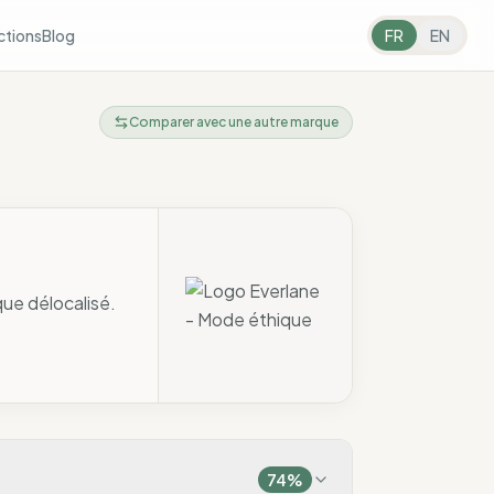
ctions
Blog
FR
EN
Comparer avec une autre marque
que délocalisé.
74
%