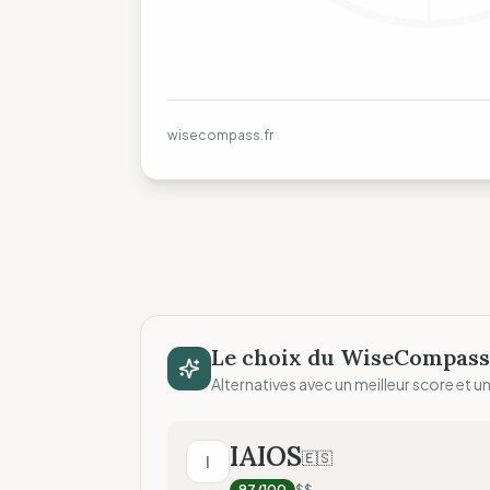
wisecompass.fr
Le choix du WiseCompass
Alternatives avec un meilleur score et un 
IAIOS
🇪🇸
I
97
/100
$$