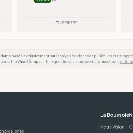
Comparer
dante basée exclusivement sur l'analyse de données publiques et de rapports
es avec The Wise Compass. Une question sur nos scores, consultez la
métho
La Boussole
N
Notre Vision
C
choix alignés