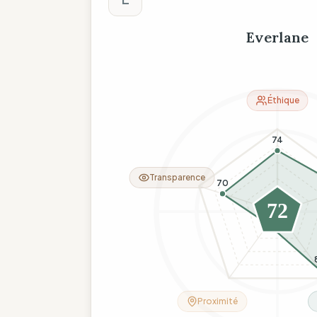
Everlane
Éthique
74
Transparence
70
72
19
Proximité