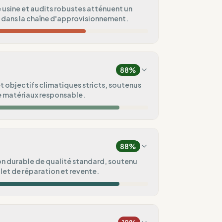
usine et audits robustes atténuent un
 dans la chaîne d'approvisionnement.
37
%
Asie, Europe, Amérique)
88
%
100
%
t objectifs climatiques stricts, soutenus
e matériaux responsable.
75
%
75
%
88
%
100
%
n durable de qualité standard, soutenu
let de réparation et revente.
ental
100
%
100
%
s
/ Pré-commande)