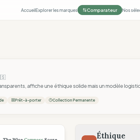
Accueil
Explorer les marques
Comparateur
Nos séle
🇸
nsparents, affiche une éthique solide mais un modèle logisti
de
Prêt-à-porter
Collection Permanente
ompass
Éthique
The Wise
Compass
Score