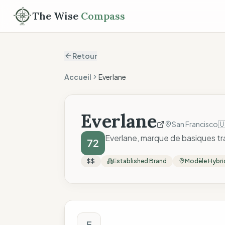
The Wise
Compass
Retour
Accueil
Everlane
Everlane

San Francisco
Everlane, marque de basiques tra
72
$$
Established Brand
Modèle Hybri
Score The Wise C
E