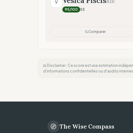
Vesica Piscis
🇪🇸
V
95
/100
$$
Comparer
⚖️ Disclaimer : Ce score est une estimation indépen
d'informations confidentielles ou d'audits intern
The Wise Compass