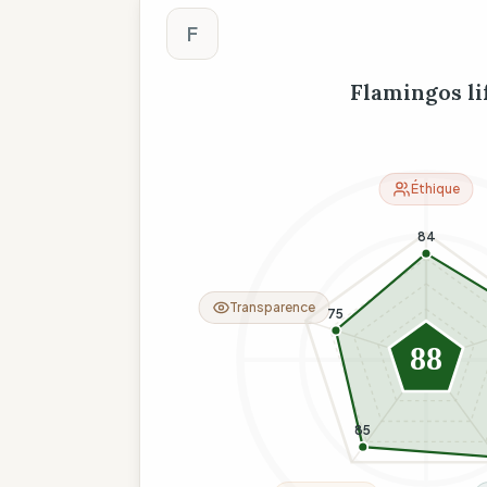
Score The Wise C
F
Flamingos li
Éthique
84
Transparence
75
88
85