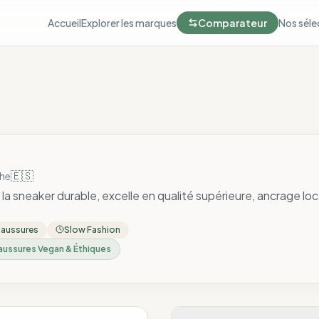
Accueil
Explorer les marques
Comparateur
Nos séle
🇪🇸
che
 la sneaker durable, excelle en qualité supérieure, ancrage loc
aussures
Slow Fashion
aussures Vegan & Éthiques