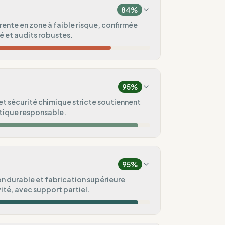
84
%
ente en zone à faible risque, confirmée
é et audits robustes.
80
%
e)
95
%
75
%
et sécurité chimique stricte soutiennent
atique responsable.
ndard
100
%
100
%
 (Europe)
g)
95
%
100
%
n durable et fabrication supérieure
ité, avec support partiel.
appliquées.
ental
75
%
100
%
lic