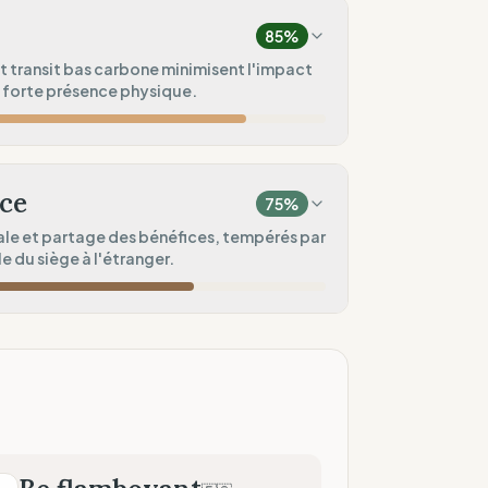
/ Pré-commande)
85
%
100
%
t transit bas carbone minimisent l'impact
 forte présence physique.
ar / Haute densité)
75
%
100
%
ice)
empreinte)
ce
75
%
100
%
le et partage des bénéfices, tempérés par
le du siège à l'étranger.
ité)
50
%
60
%
u de boutiques)
à l'étranger)
75
%
ices)
100
%