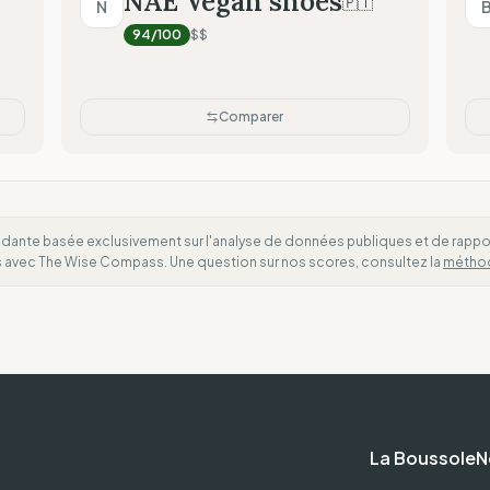
NAE Vegan shoes
🇵🇹
N
Transparence radicale (Do
94
/100
$$
Comparer
dante basée exclusivement sur l'analyse de données publiques et de rapports
es avec The Wise Compass. Une question sur nos scores, consultez la
métho
La Boussole
N