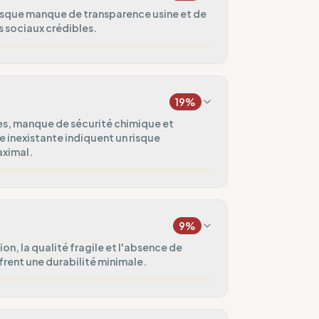
risque manque de transparence usine et de
s sociaux crédibles.
12
%
19
%
0
%
es, manque de sécurité chimique et
e inexistante indiquent un risque
ée.
ximal.
20
%
ue)
25
%
ges
9
%
20
%
on, la qualité fragile et l'absence de
ffrent une durabilité minimale.
uvé.
ental
0
%
5
%