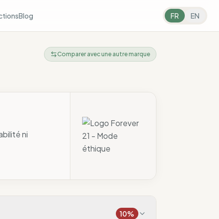
ctions
Blog
FR
EN
Comparer avec une autre marque
ilité ni
10
%