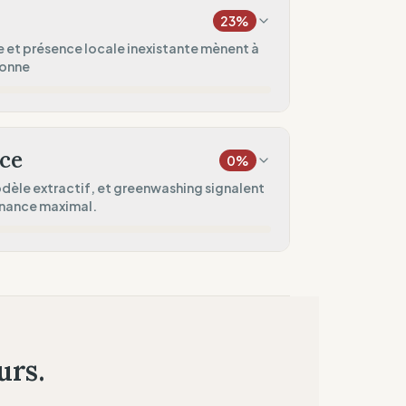
domadaires)
23
%
20
%
 et présence locale inexistante mènent à
bonne
hion)
0
%
20
%
levé)
ce
0
%
50
%
dèle extractif, et greenwashing signalent
rnance maximal.
rict
0
%
0
%
une présence locale)
locale
0
%
éinvestissement)
urs.
0
%