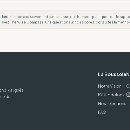
dante basée exclusivement sur l'analyse de données publiques et de rapports
es avec The Wise Compass. Une question sur nos scores, consultez la
métho
La Boussole
N
Notre Vision
C
choix alignés
Méthodologie
que des
Nos sélections
FAQ