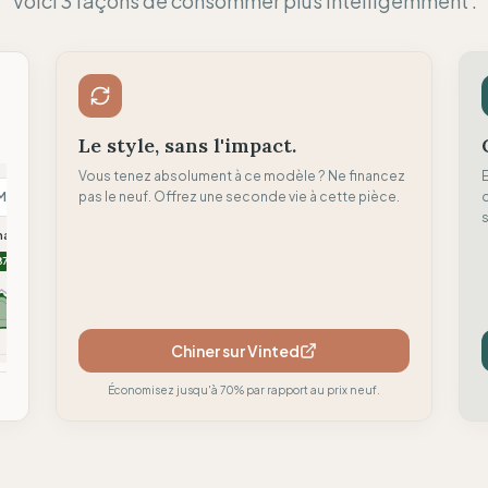
Voici 3 façons de consommer plus intelligemment :
Risque de Greenwashing (Al
Le style, sans l'impact.
Vous tenez absolument à ce modèle ? Ne financez
M
pas le neuf. Offrez une seconde vie à cette pièce.
N
H
d
s
malism
Nu-In
Hoppidi Handmade
87
86
84
Chiner sur Vinted
mparer
Comparer
Comparer
Économisez jusqu'à 70% par rapport au prix neuf.