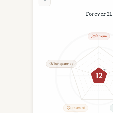
F
Forever 21
Éthique
Transparence
10
19
0
12
9
23
Proximité