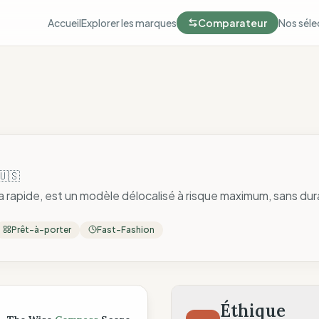
Accueil
Explorer les marques
Comparateur
Nos séle
🇺🇸
 rapide, est un modèle délocalisé à risque maximum, sans durab
Prêt-à-porter
Fast-Fashion
ompass
Éthique