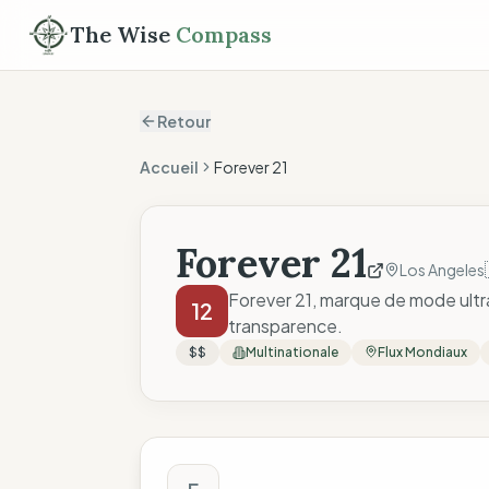
The Wise
Compass
Retour
Accueil
Forever 21
Forever 21
Los Angeles
Forever 21, marque de mode ultra
12
transparence.
$$
Multinationale
Flux Mondiaux
Score The Wise C