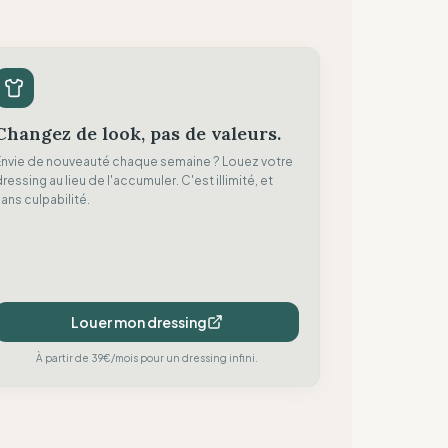
légations non vérifiées)
Changez de look, pas de valeurs.
Envie de nouveauté chaque semaine ? Louez votre
ressing au lieu de l'accumuler. C'est illimité, et
ans culpabilité.
Louer mon dressing
À partir de 39€/mois pour un dressing infini.