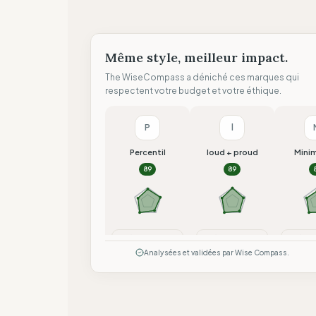
Même style, meilleur impact.
The WiseCompass a déniché ces marques qui
respectent votre budget et votre éthique.
P
l
Percentil
loud + proud
Mini
89
89
Comparer
Comparer
Co
Analysées et validées par Wise Compass.