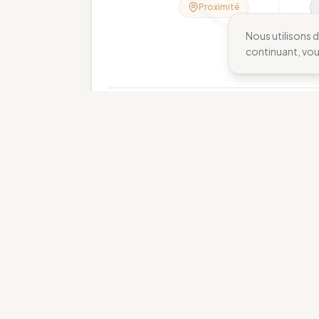
Proximité
Nous utilisons 
continuant, vo
wisecompass.fr
Le choix du WiseCompass
Alternatives avec un meilleur score et un 