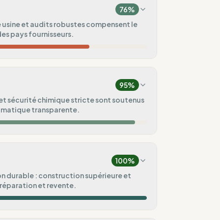
76
%
 usine et audits robustes compensent le
des pays fournisseurs.
20
%
(Vietnam)
95
%
100
%
et sécurité chimique stricte sont soutenus
limatique transparente.
100
%
100
%
g)
100
%
100
%
 durable : construction supérieure et
réparation et revente.
ental
75
%
100
%
lic