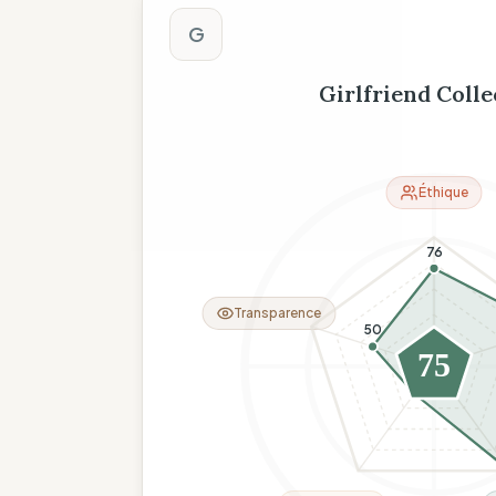
Score The Wise C
G
Girlfriend Colle
Éthique
76
Transparence
50
75
26