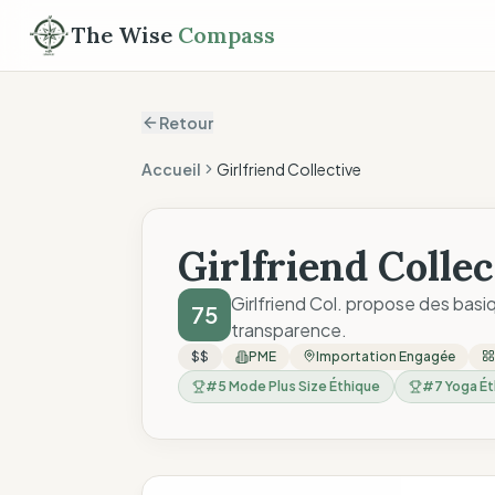
The Wise
Compass
Retour
Accueil
Girlfriend Collective
Girlfriend Collec
Girlfriend Col. propose des basi
75
transparence.
$$
PME
Importation Engagée
#
5
Mode Plus Size Éthique
#
7
Yoga Ét