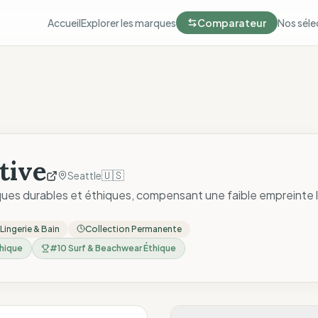
Accueil
Explorer les marques
Comparateur
Nos séle
tive
🇺🇸
Seattle
ques durables et éthiques, compensant une faible empreinte l
Lingerie & Bain
Collection Permanente
hique
#
10
Surf & Beachwear Éthique