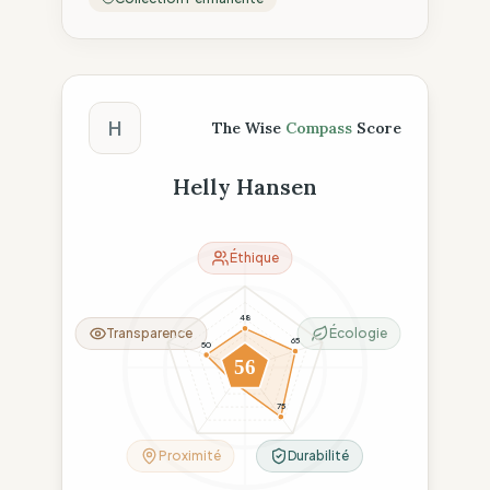
Score The Wise Compass
H
The Wise
Compass
Score
Helly Hansen
Éthique
48
Transparence
Écologie
65
50
56
23
75
Proximité
Durabilité