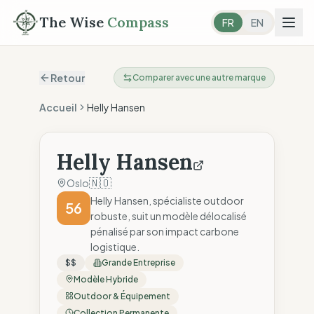
The Wise
Compass
FR
EN
Retour
Comparer avec une autre marque
Accueil
Helly Hansen
Helly Hansen
🇳🇴
Oslo
Helly Hansen, spécialiste outdoor
56
robuste, suit un modèle délocalisé
pénalisé par son impact carbone
logistique.
$$
Grande Entreprise
Modèle Hybride
Outdoor & Équipement
Collection Permanente