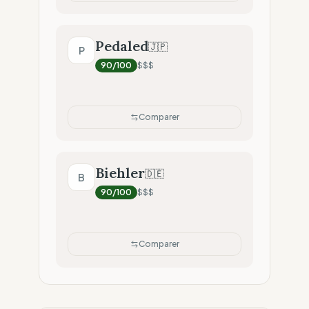
Pedaled
🇯🇵
P
90
/100
$$$
Comparer
Biehler
🇩🇪
B
90
/100
$$$
Comparer