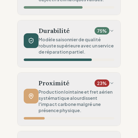
Audits Sociaux
50
%
Audits partiels (Chaîne Asie)
Impact Matières
50
%
Mélange naturel & synthétique
Durabilité
75
%
Sécurité Chimique
100
%
Modèle saisonnier de qualité
robuste supérieure avec un service
Normes REACH (Sécurité)
de réparation partiel.
Engagement Environnemental
50
%
Objectifs environnementaux vagues
Volume de Production
60
%
Traditionnel (Collections saisonnières)
Proximité
23
%
Robustesse du Produit
100
%
Production lointaine et fret aérien
systématique alourdissent
Qualité supérieure (Workwear / Haute
l'impact carbone malgré une
densité)
présence physique.
Services Circulaires
75
%
Service partiel (Un seul service)
Distance de Fabrication
20
%