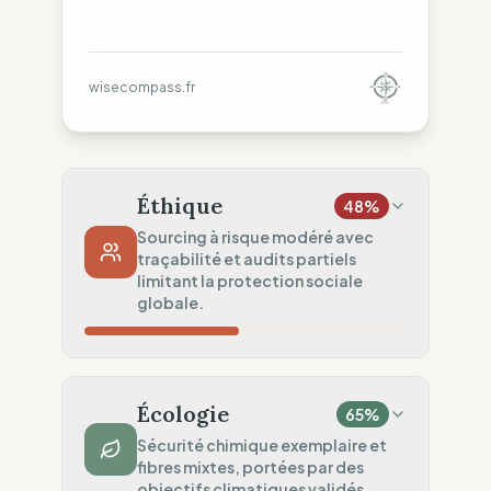
wisecompass.fr
Éthique
48
%
Sourcing à risque modéré avec
traçabilité et audits partiels
limitant la protection sociale
globale.
Risque Pays
43
%
Violations systématiques (Asie, Europe)
Écologie
65
%
Traçabilité
50
%
Sécurité chimique exemplaire et
fibres mixtes, portées par des
Rang 1 & partage ONG
objectifs climatiques validés.