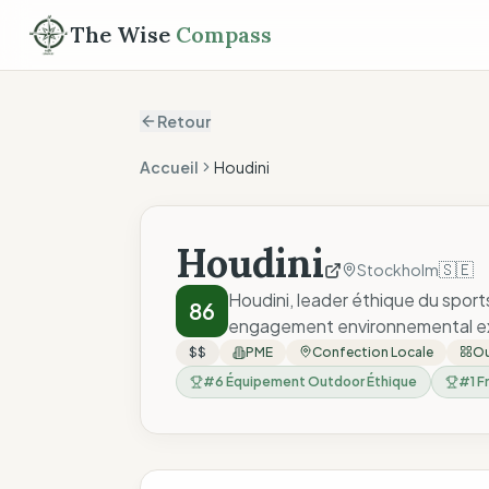
The Wise
Compass
Retour
Accueil
Houdini
Houdini
🇸🇪
Stockholm
Houdini, leader éthique du sport
86
engagement environnemental ex
$$
PME
Confection Locale
Ou
#
6
Équipement Outdoor Éthique
#
1
F