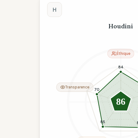
Score The Wise C
H
Houdini
Éthique
84
Transparence
70
86
85