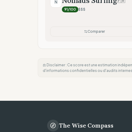
Nomads Surfing
🇫🇷
N
91
/100
$$$
Comparer
⚖️ Disclaimer : Ce score est une estimation indépen
d'informations confidentielles ou d'audits intern
The Wise Compass