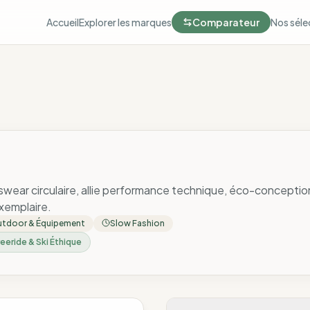
Accueil
Explorer les marques
Comparateur
Nos séle
swear circulaire, allie performance technique, éco-conception
emplaire.
tdoor & Équipement
Slow Fashion
reeride & Ski Éthique