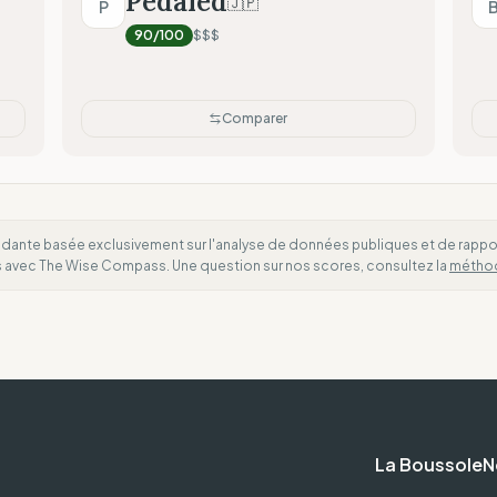
Pedaled
🇯🇵
P
Transparence radicale (Do
90
/100
$$$
Comparer
dante basée exclusivement sur l'analyse de données publiques et de rapports
es avec The Wise Compass. Une question sur nos scores, consultez la
métho
La Boussole
N