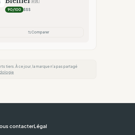
Biehler
🇩🇪
B
nnées techniques)
90
/100
$$$
Comparer
 tiers. À ce jour, la marque n'a pas partagé
dologie
ous contacter
Légal