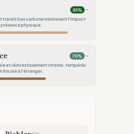
/ Pré-commande)
85
%
60
%
t transit bas carbone minimisent l'impact
e présence physique.
assique)
100
%
100
%
on & Revente)
empreinte)
ce
70
%
100
%
le et réinvestissement interne, tempérés
 fiscale à l'étranger.
ité)
50
%
60
%
u de boutiques)
à l'étranger)
50
%
t interne)
100
%