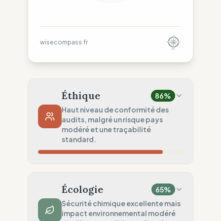
wisecompass.fr
Éthique
86
%
Haut niveau de conformité des
audits, malgré un risque pays
modéré et une traçabilité
standard.
Risque Pays
87
%
Violations sporadiques (France)
Écologie
65
%
Traçabilité
75
%
Sécurité chimique excellente mais
impact environnemental modéré
Surveillance régionale standard