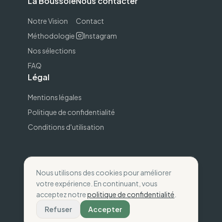
La Boussole
Nous contacter
Notre Vision
Contact
Méthodologie
Instagram
Nos sélections
FAQ
Légal
Mentions légales
Politique de confidentialité
Conditions d'utilisation
Nous utilisons des cookies pour améliorer
©
2026
The Wise Compass.
Consommez selon
votre expérience. En continuant, vous
vos valeurs
.
acceptez notre
politique de confidentialité
.
Fait avec
💚
en France
Refuser
Accepter