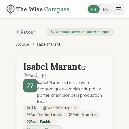
The Wise
Compass
FR
EN
Retour
Comparer avec une autre marque
Accueil
Isabel Marant
Isabel Marant
🇫🇷
Paris
Isabel Marant est un citoyen
77
économique exemplaire du prêt-à-
porter, champion de la production
locale.
$$$$
Grande Entreprise
Confection Locale
Prêt-à-porter
Fast-Fashion