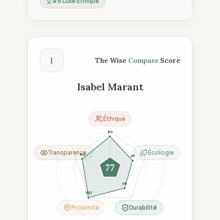
#
6
Luxe Éthique
Score The Wise Compass
I
The Wise
Compass
Score
Isabel Marant
Éthique
86
Transparence
Écologie
80
65
77
68
100
Proximité
Durabilité