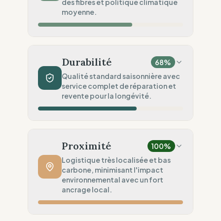
des fibres et politique climatique
Audits Sociaux
moyenne.
100
%
Standards légaux robustes (Europe)
Impact Matières
50
%
Mélange naturel & synthétique
Durabilité
68
%
Sécurité Chimique
100
%
Qualité standard saisonnière avec
service complet de réparation et
Normes REACH (Sécurité)
revente pour la longévité.
Engagement Environnemental
50
%
Objectifs environnementaux vagues
Volume de Production
60
%
Traditionnel (Collections saisonnières)
Proximité
100
%
Robustesse du Produit
60
%
Logistique très localisée et bas
carbone, minimisant l'impact
Standard (Prêt-à-porter classique)
environnemental avec un fort
Services Circulaires
ancrage local.
100
%
Service complet (Réparation & Revente)
100
%