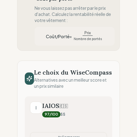
Ne vous laissez pas arrêter par le prix
d'achat. Calculez la rentabilité réelle de
votre vêtement :
Prix
Coût/Porté
=
Nombre de portés
Formule du coût par porté : divisez le prix 
Le choix du WiseCompass
Alternatives avec un meilleur score et
un prix similaire
IAIOS
🇪🇸
I
97
/100
$$