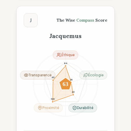
Score The Wise Compass
J
The Wise
Compass
Score
Jacquemus
Éthique
84
Transparence
Écologie
60
28
63
60
100
Proximité
Durabilité