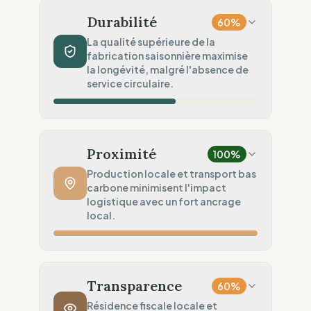
Majorité synthétiques vierges
Durabilité
60
%
Sécurité Chimique
50
%
La qualité supérieure de la
fabrication saisonnière maximise
Normes REACH (Sécurité)
la longévité, malgré l'absence de
Engagement Environnemental
service circulaire.
0
%
Aucune politique publique
Volume de Production
60
%
Traditionnel (Collections saisonnières)
Proximité
100
%
Robustesse du Produit
100
%
Production locale et transport bas
carbone minimisent l'impact
Qualité supérieure (Workwear / Haute
logistique avec un fort ancrage
densité)
local.
Services Circulaires
0
%
Aucun service circulaire
Distance de Fabrication
100
%
Production locale (Faible empreinte)
Transparence
60
%
Politique de Transport
100
%
Résidence fiscale locale et