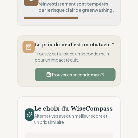
réinvestissement sont tempérés
Transit bas carbone (Proximité)
par le risque clair de greenwashing.
Ancrage Local
100
%
Champion local (Siège & Boutiques)
Souveraineté Fiscale
100
%
Résidence fiscale locale (Totale)
Le prix du neuf est un obstacle ?
Allocation des Profits
50
%
Trouvez cette pièce en seconde main
Standard (Réinvestissement interne)
pour un impact réduit.
Clarté des Allégations
0
%
Trouver en seconde main
Risque de Greenwashing (Allégations non
vérifiées)
Le choix du WiseCompass
Alternatives avec un meilleur score et
un prix similaire