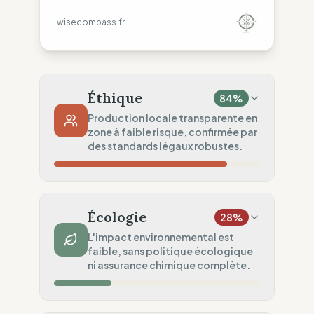
wisecompass.fr
Éthique
84
%
Production locale transparente en
zone à faible risque, confirmée par
des standards légaux robustes.
Risque Pays
80
%
Violations sporadiques (Europe)
Écologie
28
%
Traçabilité
75
%
L'impact environnemental est
faible, sans politique écologique
Surveillance régionale standard
ni assurance chimique complète.
Audits Sociaux
100
%
Standards légaux robustes UE
Impact Matières
25
%