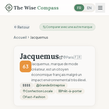
The Wise
Compass
FR
EN
Retour
Comparer avec une autre marque
Accueil
Jacquemus
Jacquemus
🇫🇷
Paris
Jacquemus, marque de mode
63
créateur, est un citoyen
économique français malgré un
impact environnemental très élevé.
$$$$
Grande Entreprise
Confection Locale
Prêt-à-porter
Fast-Fashion