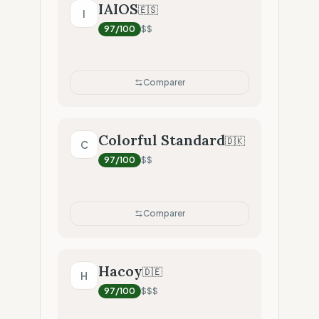
IAIOS
🇪🇸
I
97
/100
$$
Comparer
Colorful Standard
🇩🇰
C
97
/100
$$
Comparer
Hacoy
🇩🇪
H
97
/100
$$$