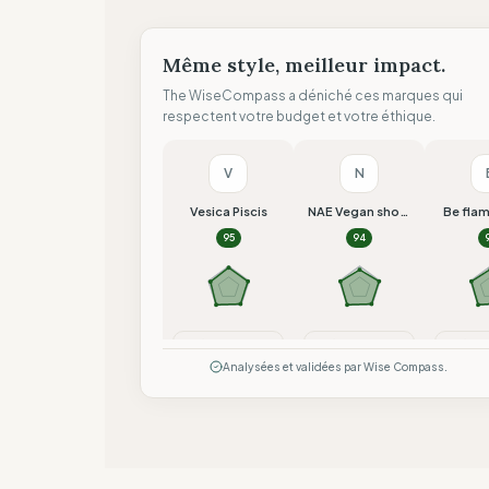
Même style, meilleur impact.
The WiseCompass a déniché ces marques qui
respectent votre budget et votre éthique.
V
N
Vesica Piscis
NAE Vegan shoes
Be fla
95
94
Comparer
Comparer
Co
Analysées et validées par Wise Compass.