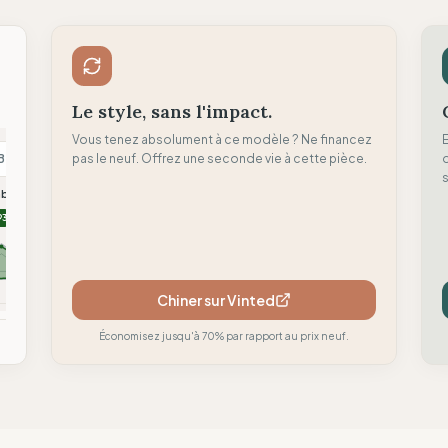
Le style, sans l'impact.
Vous tenez absolument à ce modèle ? Ne financez
B
pas le neuf. Offrez une seconde vie à cette pièce.
B
F
d
s
mboyant
Brambas Brand
Flamingos life
93
90
88
Chiner sur Vinted
mparer
Comparer
Comparer
Économisez jusqu'à 70% par rapport au prix neuf.