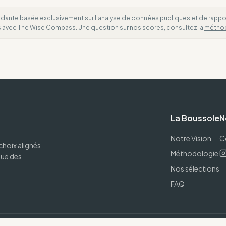
dante basée exclusivement sur l'analyse de données publiques et de rapports
es avec The Wise Compass. Une question sur nos scores, consultez la
métho
La Boussole
N
Notre Vision
C
choix alignés
Méthodologie
que des
Nos sélections
FAQ