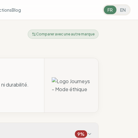
ctions
Blog
FR
EN
Comparer avec une autre marque
i durabilité.
9
%