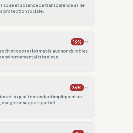
t risque et absence de transparence usine
la protection sociale.
10
%
Amérique)
16
%
0
%
s chimiques et les matériaux non durables
e environnemental très élevé.
iée
20
%
0
%
ue)
36
%
20
%
ion et la qualité standard impliquent un
, malgré un support partiel.
uvé.
ental
50
%
5
%
ux vagues
domadaires)