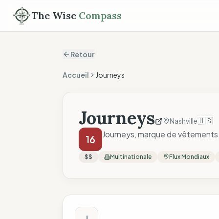
The Wise
Compass
Retour
Accueil
Journeys
Journeys
🇺🇸
Nashville
Journeys, marque de vêtements, e
16
$$
Multinationale
Flux Mondiaux
Score The Wise C
J