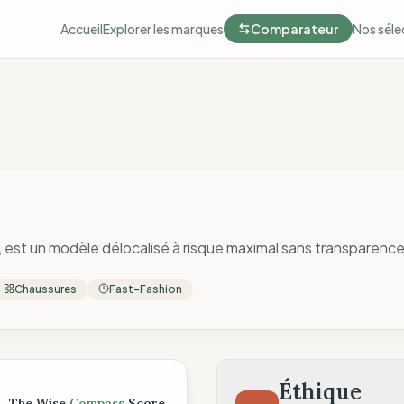
Accueil
Explorer les marques
Comparateur
Nos séle
st un modèle délocalisé à risque maximal sans transparence n
Chaussures
Fast-Fashion
ompass
Éthique
The Wise
Compass
Score