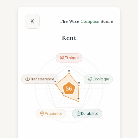
Score The Wise Compass
K
The Wise
Compass
Score
Kent
Éthique
66
Transparence
Écologie
60
45
56
38
68
Proximité
Durabilité