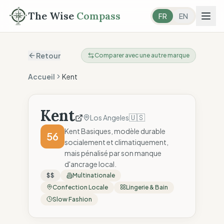
The Wise
Compass
FR
EN
Retour
Comparer avec une autre marque
Accueil
Kent
Kent
🇺🇸
Los Angeles
Kent Basiques, modèle durable
56
socialement et climatiquement,
mais pénalisé par son manque
d'ancrage local.
$$
Multinationale
Confection Locale
Lingerie & Bain
Slow Fashion