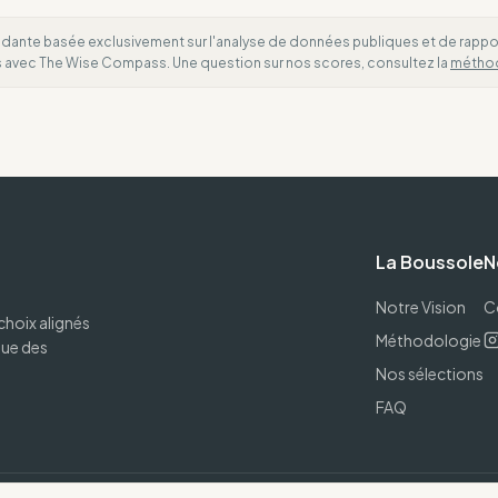
dante basée exclusivement sur l'analyse de données publiques et de rapports
es avec The Wise Compass. Une question sur nos scores, consultez la
métho
La Boussole
N
Notre Vision
C
choix alignés
Méthodologie
que des
Nos sélections
FAQ