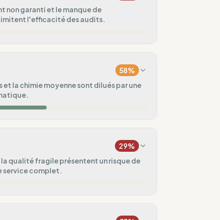
t non garanti et le manque de
imitent l'efficacité des audits.
0
%
58
%
50
%
s et la chimie moyenne sont dilués par une
imatique.
50
%
75
%
e)
29
%
50
%
la qualité fragile présentent un risque de
le service complet.
uvé
ental
25
%
5
%
rme 1.5°C)
domadaires)