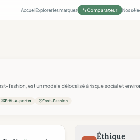
Accueil
Explorer les marques
Comparateur
Nos séle
fast-fashion, est un modèle délocalisé à risque social et envi
Prêt-à-porter
Fast-Fashion
ompass
Éthique