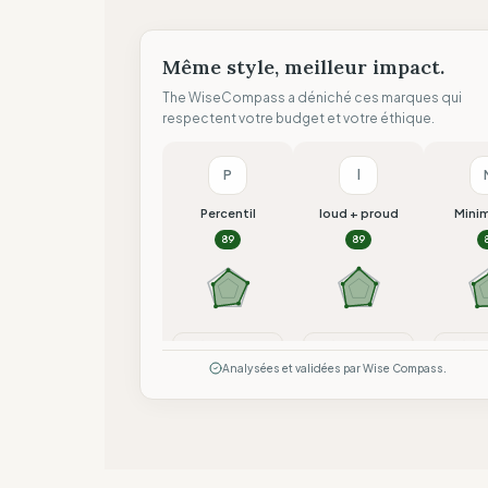
Même style, meilleur impact.
The WiseCompass a déniché ces marques qui
respectent votre budget et votre éthique.
P
l
Percentil
loud + proud
Mini
89
89
Comparer
Comparer
Co
Analysées et validées par Wise Compass.