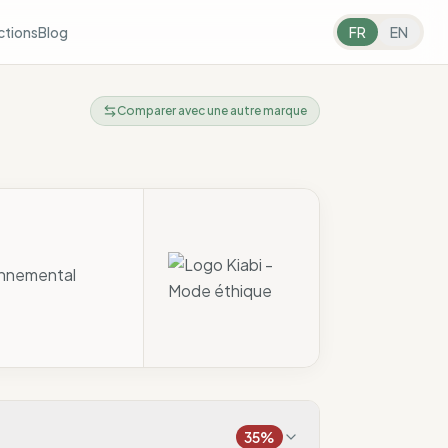
ctions
Blog
FR
EN
Comparer avec une autre marque
ronnemental
35
%