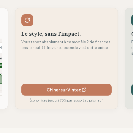
Le style, sans l'impact.
Vous tenez absolument à ce modèle ? Ne financez
M
pas le neuf. Offrez une seconde vie à cette pièce.
N
H
d
s
malism
Nu-In
Hoppidi Handmade
87
86
84
Chiner sur Vinted
mparer
Comparer
Comparer
Économisez jusqu'à 70% par rapport au prix neuf.