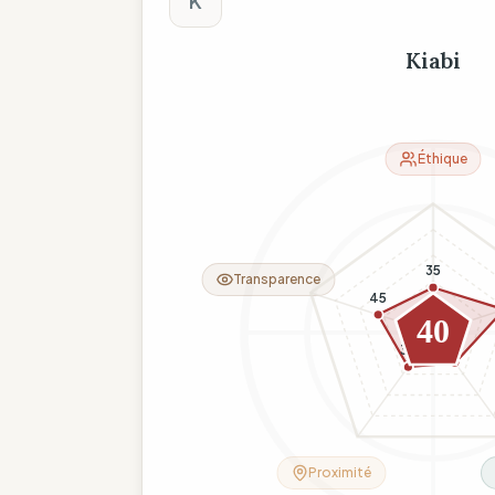
K
Kiabi
Éthique
35
Transparence
45
40
29
33
Proximité