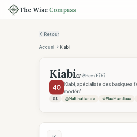
The Wise
Compass
Retour
Accueil
Kiabi
Kiabi
🇫🇷
Hem
Kiabi, spécialiste des basiques 
40
modéré.
$$
Multinationale
Flux Mondiaux
Score The Wise C