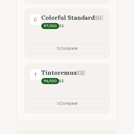
Colorful Standard
🇩🇰
C
97
/100
$$
Comparer
Tintoremus
🇪🇸
T
96
/100
$$
Comparer