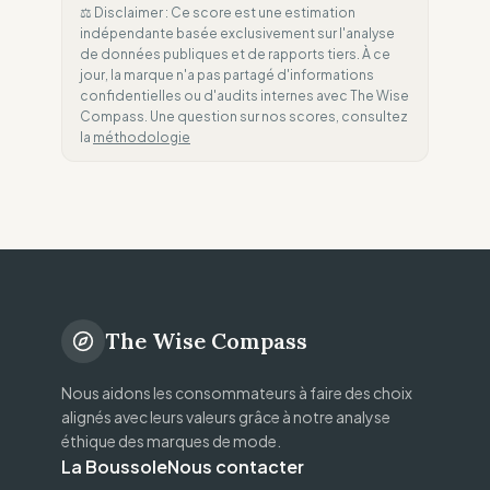
⚖️ Disclaimer : Ce score est une estimation
indépendante basée exclusivement sur l'analyse
de données publiques et de rapports tiers. À ce
jour, la marque n'a pas partagé d'informations
confidentielles ou d'audits internes avec The Wise
Compass. Une question sur nos scores, consultez
la
méthodologie
The Wise Compass
Nous aidons les consommateurs à faire des choix
alignés avec leurs valeurs grâce à notre analyse
éthique des marques de mode.
La Boussole
Nous contacter