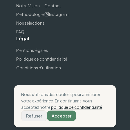
Notre Vision
Contact
Méthodologie
Instagram
Nos sélections
FAQ
Légal
Mentions légales
Politique de confidentialité
Conditions d'utilisation
Nous utilisons des cookies pour améliorer
©
2026
The Wise Compass.
Consommez selon
votre expérience. En continuant, vous
vos valeurs
.
acceptez notre
politique de confidentialité
.
Fait avec
💚
en France
Refuser
Accepter