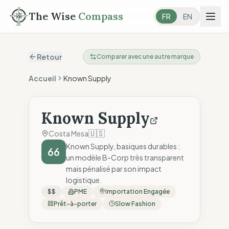
The Wise
Compass
FR
EN
Retour
Comparer avec une autre marque
Accueil
Known Supply
Known Supply
🇺🇸
Costa Mesa
Known Supply, basiques durables :
66
un modèle B-Corp très transparent
mais pénalisé par son impact
logistique.
$$
PME
Importation Engagée
Prêt-à-porter
Slow Fashion