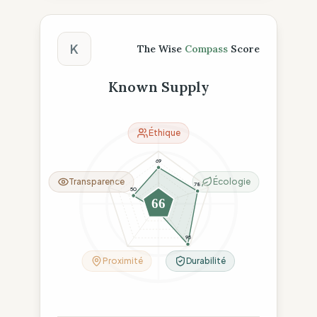
Score The Wise Compass
K
The Wise
Compass
Score
Known Supply
Éthique
69
Transparence
Écologie
78
50
66
11
95
Proximité
Durabilité