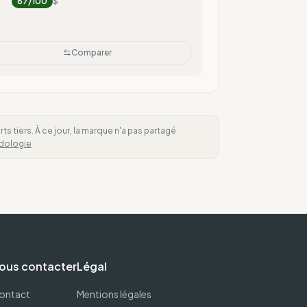
87
/100
$
Comparer
 tiers. À ce jour, la marque n'a pas partagé
dologie
ous contacter
Légal
ontact
Mentions légales