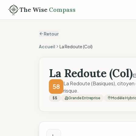
The Wise
Compass
Retour
Accueil
La Redoute (Col)
La Redoute (Col)
La Redoute (Basiques), citoyen é
58
risque.
$$
Grande Entreprise
Modèle Hybri
Score The Wise C