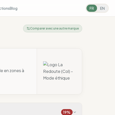
ctions
Blog
FR
EN
Comparer avec une autre marque
le en zones à
19
%