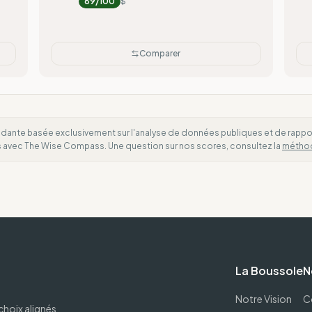
89
/100
$
Comparer
dante basée exclusivement sur l'analyse de données publiques et de rapports
es avec The Wise Compass. Une question sur nos scores, consultez la
métho
La Boussole
N
Notre Vision
C
choix alignés