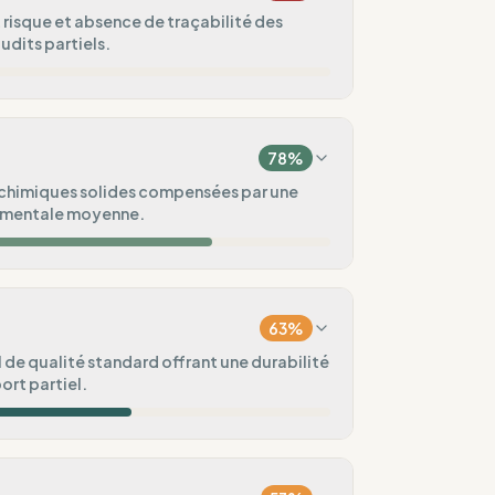
 risque et absence de traçabilité des
udits partiels.
14
%
78
%
0
%
 chimiques solides compensées par une
ementale moyenne.
iée
50
%
75
%
sque)
63
%
100
%
 de qualité standard offrant une durabilité
rt partiel.
ental
50
%
60
%
ux vagues
aisonnières)