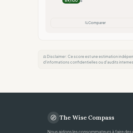
89
/100
$
Comparer
⚖️ Disclaimer : Ce score est une estimation indépen
d'informations confidentielles ou d'audits intern
The Wise Compass
Nous aidons les consommateurs à faire des 