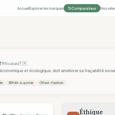
Accueil
Explorer les marques
Comparateur
Nos séle
🇫🇷
Roubaix
conomique et écologique, doit améliorer sa traçabilité socia
de
Prêt-à-porter
Fast-Fashion
ompass
Éthique