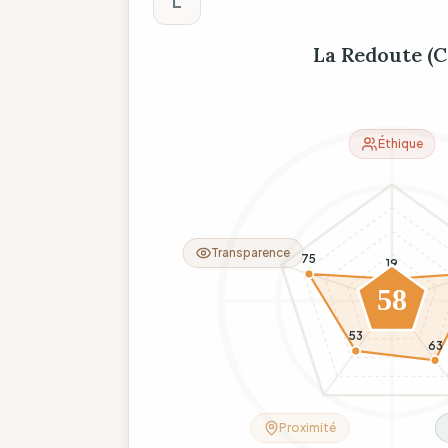
L
La Redoute (C
Éthique
Transparence
75
19
58
53
63
Proximité