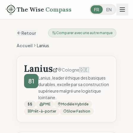
The Wise
Compass
FR
EN
Retour
Comparer avec une autre marque
Accueil
Lanius
Lanius
🇩🇪
Cologne
Lanius, leader éthique des basiques
81
durables, excelle par sa construction
supérieure malgré une logistique
lointaine.
$$
PME
Modèle Hybride
Prêt-à-porter
Slow Fashion