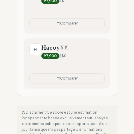
97
/100
$$
Comparer
Hacoy
🇩🇪
H
97
/100
$$$
Comparer
⚖️ Disclaimer : Ce score est une estimation
indépendante basée exclusivement sur l'analyse
de données publiques et de rapports tiers. À ce
jour, la marque n'a pas partagé d'informations