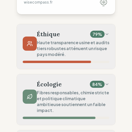
wisecompass.fr
Éthique
79
%
Haute transparence usine et audits
tiers robustes atténuent un risque
pays modéré.
Risque Pays
54
%
Violations régulières (Europe, Asie, Afrique,
Écologie
84
%
Amérique)
Fibres responsables, chimie stricte
Traçabilité
100
%
et politique climatique
ambitieuse soutiennent un faible
Liste publique Rangs 1 & 2
impact.
Audits Sociaux
75
%
Audits tiers (FWF/SA8000)
Impact Matières
75
%