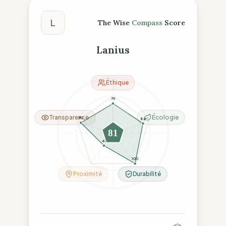
Score The Wise Compass
L
The Wise
Compass
Score
Lanius
Éthique
79
Transparence
Écologie
90
84
81
41
100
Proximité
Durabilité