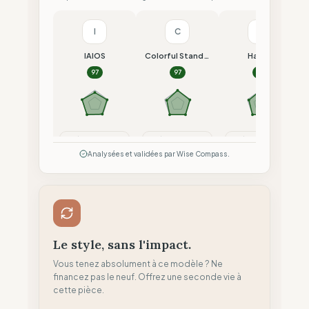
I
C
H
IAIOS
Colorful Standard
Hacoy
97
97
97
Comparer
Comparer
Comparer
Analysées et validées par Wise Compass.
Le style, sans l'impact.
Vous tenez absolument à ce modèle ? Ne
financez pas le neuf. Offrez une seconde vie à
cette pièce.