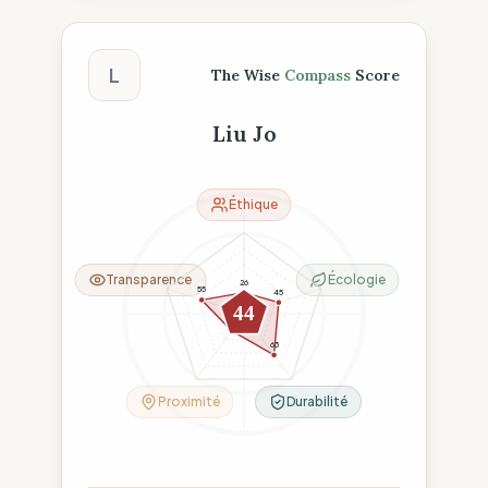
Score The Wise Compass
L
The Wise
Compass
Score
Liu Jo
Éthique
Transparence
Écologie
26
55
45
44
26
63
Proximité
Durabilité