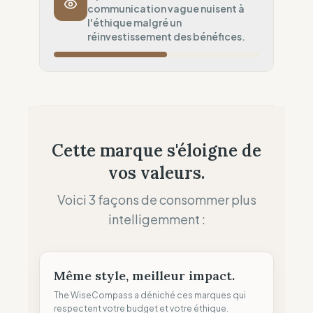
communication vague nuisent à
Risque de fret aérien
l'éthique malgré un
Ancrage Local
réinvestissement des bénéfices.
50
%
Présence physique (Réseau de boutiques)
Souveraineté Fiscale
60
%
Optimisation fiscale (Siège à l'étranger)
Allocation des Profits
50
%
Cette marque s'éloigne de
Standard (Réinvestissement interne)
vos valeurs.
Clarté des Allégations
50
%
Mitigé (Termes vagues)
Voici 3 façons de consommer plus
intelligemment :
Même style, meilleur impact.
The WiseCompass a déniché ces marques qui
respectent votre budget et votre éthique.