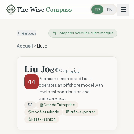
The Wise
Compass
FR
EN
Retour
Comparer avec une autre marque
Accueil
Liu Jo
Liu Jo
🇮🇹
Carpi
Premium denim brand Liu Jo
44
operates an offshore model with
low local contribution and
transparency.
$$
Grande Entreprise
Modèle Hybride
Prêt-à-porter
Fast-Fashion