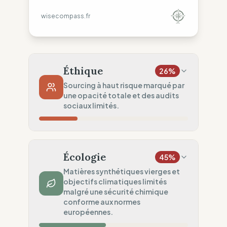
wisecompass.fr
Éthique
26
%
Sourcing à haut risque marqué par
une opacité totale et des audits
sociaux limités.
Risque Pays
37
%
Violations systématiques (Europe, Asie)
Écologie
45
%
Traçabilité
0
%
Matières synthétiques vierges et
objectifs climatiques limités
Aucune donnée usine publiée
malgré une sécurité chimique
Audits Sociaux
conforme aux normes
50
%
européennes.
Audits partiels (Chaîne mixte)