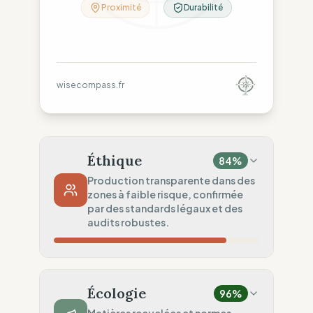
Proximité
Durabilité
wisecompass.fr
Éthique
84
%
Production transparente dans des
zones à faible risque, confirmée
par des standards légaux et des
audits robustes.
Risque Pays
80
%
Violations répétées (Spain)
Écologie
96
%
Traçabilité
75
%