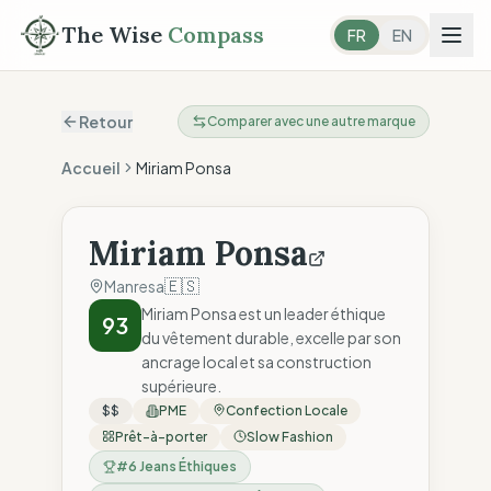
The Wise
Compass
FR
EN
Retour
Comparer avec une autre marque
Accueil
Miriam Ponsa
Miriam Ponsa
🇪🇸
Manresa
Miriam Ponsa est un leader éthique
93
du vêtement durable, excelle par son
ancrage local et sa construction
supérieure.
$$
PME
Confection Locale
Prêt-à-porter
Slow Fashion
#
6
Jeans Éthiques