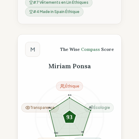
#
7
Vêtements en Lin Éthiques
#
4
Made in Spain Éthique
Score The Wise Compass
M
The Wise
Compass
Score
Miriam Ponsa
Éthique
84
Transparence
Écologie
96
90
93
95
100