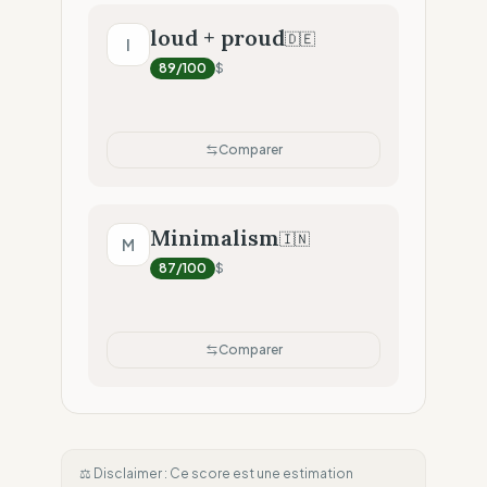
loud + proud
🇩🇪
l
89
/100
$
Comparer
Minimalism
🇮🇳
M
87
/100
$
Comparer
⚖️ Disclaimer : Ce score est une estimation