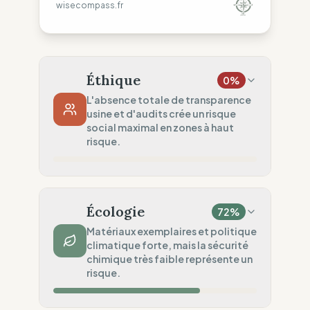
wisecompass.fr
Éthique
0
%
L'absence totale de transparence
usine et d'audits crée un risque
social maximal en zones à haut
risque.
Risque Pays
0
%
Droits non garantis (India)
Écologie
72
%
Traçabilité
0
%
Matériaux exemplaires et politique
climatique forte, mais la sécurité
Aucune donnée usine publiée.
chimique très faible représente un
Audits Sociaux
risque.
0
%
Aucune donnée usine (Publiée)