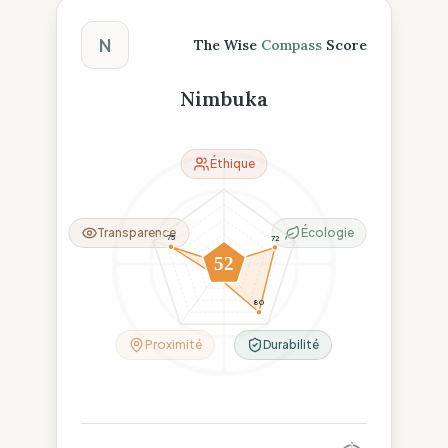
Score The Wise Compass
N
The Wise
Compass
Score
Nimbuka
Éthique
Transparence
Écologie
75
72
0
52
19
80
Proximité
Durabilité