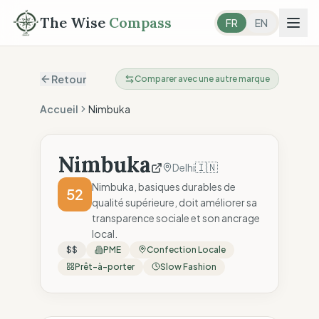
The Wise
Compass
FR
EN
Retour
Comparer avec une autre marque
Accueil
Nimbuka
Nimbuka
🇮🇳
Delhi
Nimbuka, basiques durables de
52
qualité supérieure, doit améliorer sa
transparence sociale et son ancrage
local.
$$
PME
Confection Locale
Prêt-à-porter
Slow Fashion