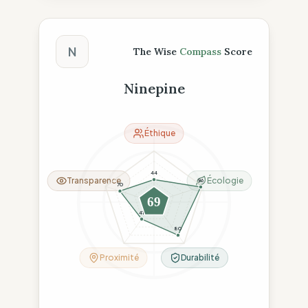
Score The Wise Compass
N
The Wise
Compass
Score
Ninepine
Éthique
44
Transparence
Écologie
96
70
69
41
80
Proximité
Durabilité