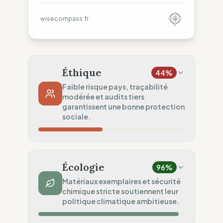
wisecompass.fr
Éthique
44
%
Faible risque pays, traçabilité
modérée et audits tiers
garantissent une bonne protection
sociale.
Risque Pays
5
%
Droits non garantis (Asie/Europe)
Écologie
96
%
Traçabilité
50
%
Matériaux exemplaires et sécurité
chimique stricte soutiennent leur
Rang 1 & partage ONG
politique climatique ambitieuse.
Audits Sociaux
75
%