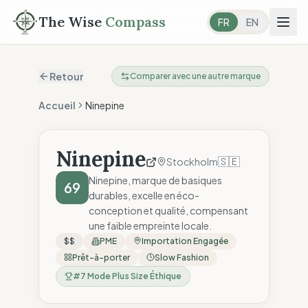
The Wise
Compass
FR
EN
Retour
Comparer avec une autre marque
Accueil
Ninepine
Ninepine
🇸🇪
Stockholm
Ninepine, marque de basiques
69
durables, excelle en éco-
conception et qualité, compensant
une faible empreinte locale.
$$
PME
Importation Engagée
Prêt-à-porter
Slow Fashion
#
7
Mode Plus Size Éthique