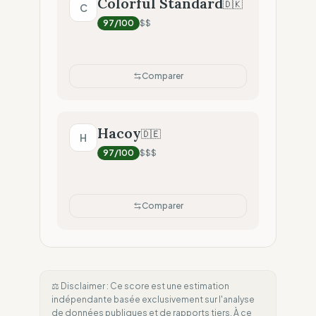
Colorful Standard
🇩🇰
C
97
/100
$$
Comparer
Hacoy
🇩🇪
H
97
/100
$$$
Comparer
⚖️ Disclaimer : Ce score est une estimation
indépendante basée exclusivement sur l'analyse
de données publiques et de rapports tiers. À ce