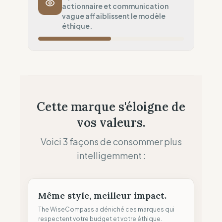
actionnaire et communication
Risque de fret aérien
vague affaiblissent le modèle
Ancrage Local
éthique.
50
%
Présence physique (Réseau de boutiques)
Souveraineté Fiscale
60
%
Optimisation fiscale (Siège à l'étranger)
Allocation des Profits
25
%
Cette marque s'éloigne de
Priorité dividendes (Actionnaires)
vos valeurs.
Clarté des Allégations
50
%
Mitigé (Termes vagues)
Voici 3 façons de consommer plus
intelligemment :
Même style, meilleur impact.
The WiseCompass a déniché ces marques qui
respectent votre budget et votre éthique.