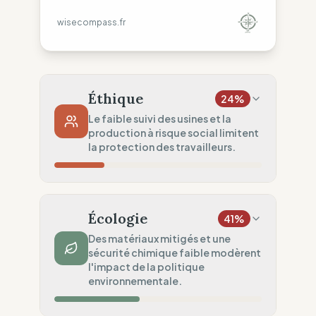
wisecompass.fr
Éthique
24
%
Le faible suivi des usines et la
production à risque social limitent
la protection des travailleurs.
Risque Pays
30
%
Violations répétées (Taiwan)
Écologie
41
%
Traçabilité
0
%
Des matériaux mitigés et une
sécurité chimique faible modèrent
Aucune donnée usine publiée.
l'impact de la politique
Audits Sociaux
environnementale.
50
%
Audits partiels (Risque élevé)