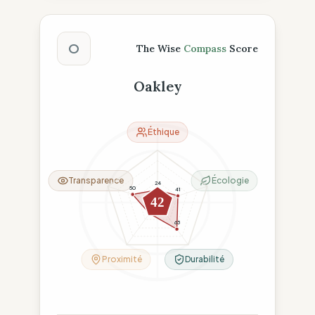
Score The Wise Compass
O
The Wise
Compass
Score
Oakley
Éthique
Transparence
Écologie
24
50
41
42
26
63
Proximité
Durabilité