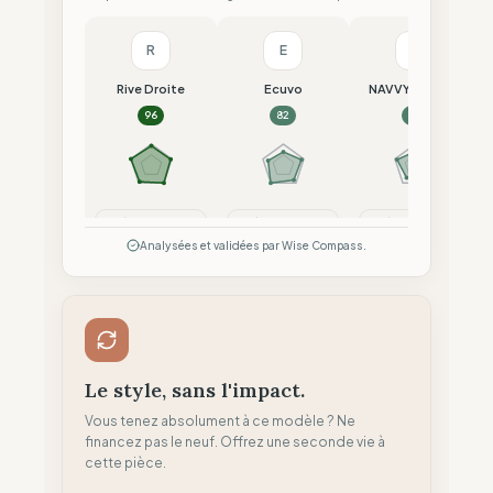
R
E
N
Rive Droite
Ecuvo
NAVVY London
96
82
82
Comparer
Comparer
Comparer
Analysées et validées par Wise Compass.
Le style, sans l'impact.
Vous tenez absolument à ce modèle ? Ne
financez pas le neuf. Offrez une seconde vie à
cette pièce.