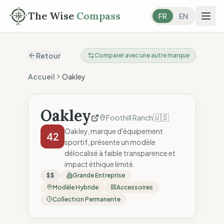
The Wise
Compass
FR
EN
Retour
Comparer avec une autre marque
Accueil
Oakley
Oakley
🇺🇸
Foothill Ranch
Oakley, marque d'équipement
42
sportif, présente un modèle
délocalisé à faible transparence et
impact éthique limité.
$$
Grande Entreprise
Modèle Hybride
Accessoires
Collection Permanente