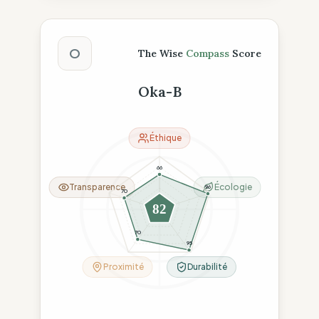
Score The Wise Compass
O
The Wise
Compass
Score
Oka-B
Éthique
66
Transparence
Écologie
96
70
82
70
95
Proximité
Durabilité