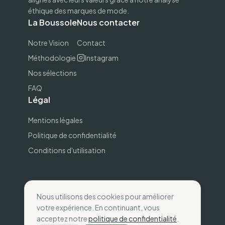
éthique des marques de mode.
La Boussole
Nous contacter
Notre Vision
Contact
Méthodologie
Instagram
Nos sélections
FAQ
Légal
Mentions légales
Politique de confidentialité
Conditions d'utilisation
Nous utilisons des cookies pour améliorer
©
2026
The Wise Compass.
Consommez selon
votre expérience. En continuant, vous
vos valeurs
.
acceptez notre
politique de confidentialité
.
Fait avec
💚
en France