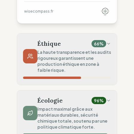
wisecompass.fr
Éthique
66
%
La haute transparence et les audits
rigoureux garantissent une
production éthique en zone à
faible risque.
Risque Pays
20
%
Violations systématiques (United States)
Écologie
96
%
Traçabilité
75
%
Impact maximal grâce aux
matériaux durables, sécurité
Surveillance régionale standard
chimique totale, soutenu par une
Audits Sociaux
politique climatique forte.
100
%