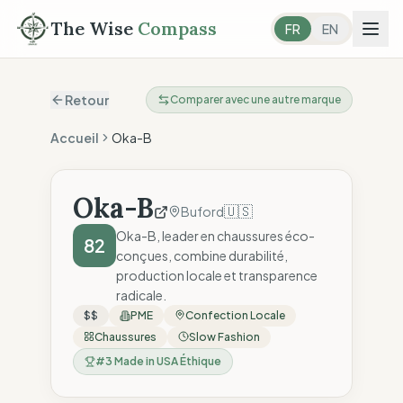
The Wise
Compass
FR
EN
Retour
Comparer avec une autre marque
Accueil
Oka-B
Oka-B
🇺🇸
Buford
Oka-B, leader en chaussures éco-
82
conçues, combine durabilité,
production locale et transparence
radicale.
$$
PME
Confection Locale
Chaussures
Slow Fashion
#
3
Made in USA Éthique