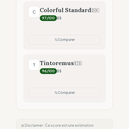
Colorful Standard
🇩🇰
C
97
/100
$$
Comparer
Tintoremus
🇪🇸
T
96
/100
$$
Comparer
⚖️ Disclaimer : Ce score est une estimation