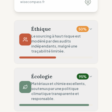
wisecompass.fr
Éthique
50
%
Le sourcing à haut risque est
modéré par des audits
indépendants, malgré une
traçabilité limitée.
Risque Pays
24
%
Violations systématiques (Europe, Asie)
Écologie
95
%
Traçabilité
50
%
Matériaux et chimie excellents,
soutenus par une politique
Rang 1 & partage ONG
climatique transparente et
Audits Sociaux
responsable.
75
%
Audits tiers (FWF/SA8000)