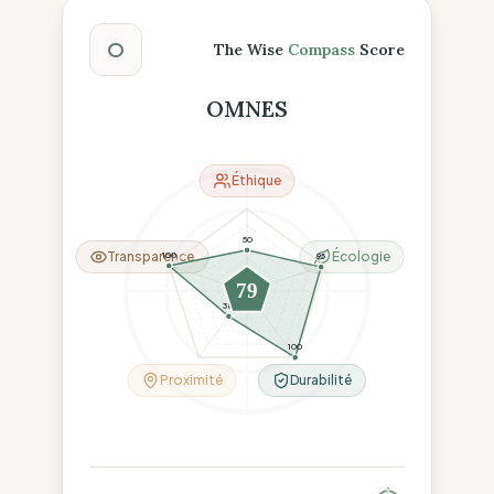
Score The Wise Compass
O
The Wise
Compass
Score
OMNES
Éthique
50
Transparence
Écologie
100
95
79
38
100
Proximité
Durabilité