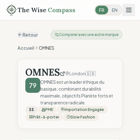
The Wise
Compass
FR
EN
Retour
Comparer avec une autre marque
Accueil
OMNES
OMNES
🇬🇧
London
OMNES est un leader éthique du
79
basique, combinant durabilité
maximale, objectifs Planète forts et
transparence radicale.
$$
PME
Importation Engagée
Prêt-à-porter
Slow Fashion