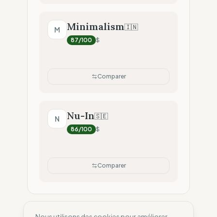
Minimalism
🇮🇳
M
87
/100
$
Comparer
Nu-In
🇸🇪
N
86
/100
$
Comparer
Nous utilisons des cookies pour améliorer