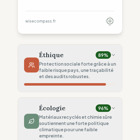
wisecompass.fr
Éthique
89
%
Protection sociale forte grâce à un
faible risque pays, une traçabilité
et des audits robustes.
Risque Pays
95
%
Violations sporadiques (Europe)
Écologie
96
%
Traçabilité
75
%
Matériaux recyclés et chimie sûre
soutiennent une forte politique
Surveillance régionale standard
climatique pour une faible
Audits Sociaux
empreinte.
100
%