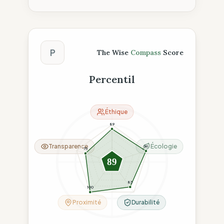
Score The Wise Compass
P
The Wise
Compass
Score
Percentil
Éthique
89
Transparence
Écologie
96
75
89
83
100
Proximité
Durabilité