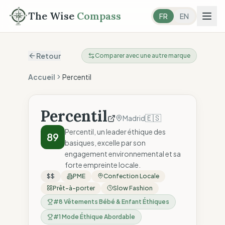
The Wise
Compass
FR
EN
Retour
Comparer avec une autre marque
Accueil
Percentil
Percentil
🇪🇸
Madrid
Percentil, un leader éthique des
89
basiques, excelle par son
engagement environnemental et sa
forte empreinte locale.
$$
PME
Confection Locale
Prêt-à-porter
Slow Fashion
#
8
Vêtements Bébé & Enfant Éthiques
#
1
Mode Éthique Abordable