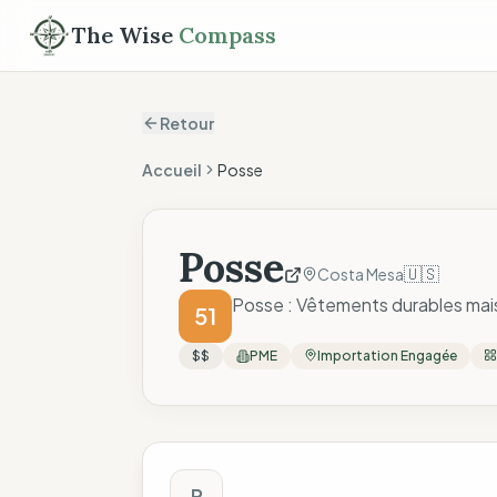
The Wise
Compass
Retour
Accueil
Posse
Posse
🇺🇸
Costa Mesa
Posse : Vêtements durables mais 
51
$$
PME
Importation Engagée
Score The Wise C
P