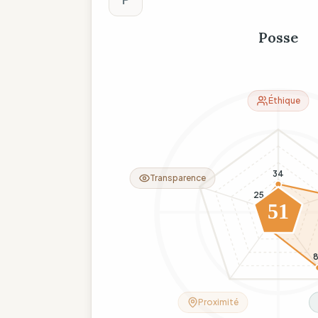
Posse
Éthique
34
Transparence
25
51
23
Proximité