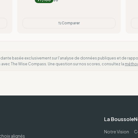
Comparer
dante basée exclusivement sur l'analyse de données publiques et de rapports
es avec The Wise Compass. Une question sur nos scores, consultez la
métho
La Boussole
N
Notre Vision
C
choix alignés