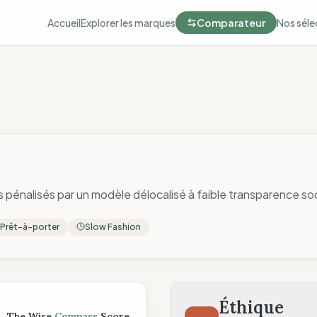
Accueil
Explorer les marques
Comparateur
Nos séle
pénalisés par un modèle délocalisé à faible transparence soci
Prêt-à-porter
Slow Fashion
ompass
Éthique
The Wise
Compass
Score