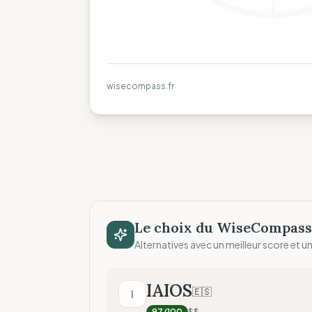
wisecompass.fr
Le choix du WiseCompass
Alternatives avec un meilleur score et un 
IAIOS
🇪🇸
I
97
/100
$$