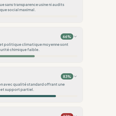
ue sans transparence usine ni audits
sque social maximal.
25
%
66
%
50
%
 et politique climatique moyenne sont
curité chimique faible.
20
%
100
%
e)
83
%
20
%
n avec qualité standard offrant une
et support partiel.
uvé.
ental
50
%
100
%
ux vagues
/ Pré-commande)