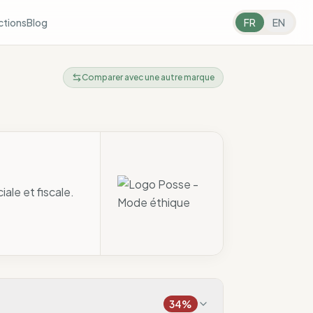
ctions
Blog
FR
EN
Comparer avec une autre marque
ale et fiscale.
34
%