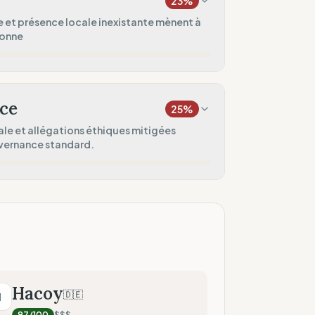
23
%
60
%
 et présence locale inexistante mènent à
bonne
assique)
75
%
20
%
ice)
levé)
ce
25
%
50
%
ale et allégations éthiques mitigées
uvernance standard.
rict
0
%
0
%
une présence locale)
locale
50
%
t interne)
50
%
Hacoy
🇩🇪
H
97
/100
$$$