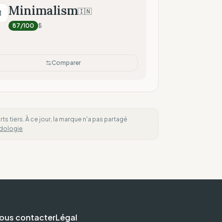
Minimalism
🇮🇳
M
nnées techniques)
87
/100
$
Comparer
 tiers. À ce jour, la marque n'a pas partagé
dologie
ous contacter
Légal