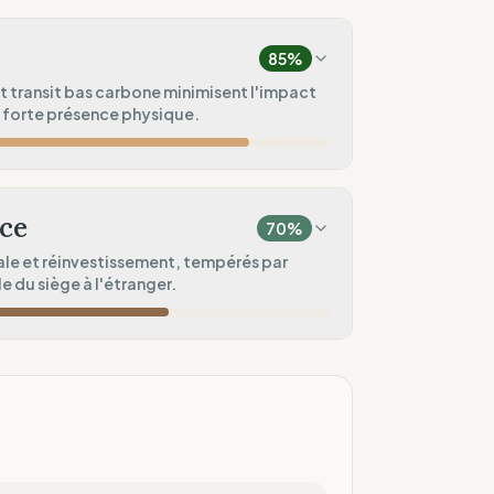
60
%
aisonnières)
85
%
60
%
t transit bas carbone minimisent l'impact
 forte présence physique.
assique)
50
%
100
%
retien uniquement)
empreinte)
ce
70
%
100
%
le et réinvestissement, tempérés par
le du siège à l'étranger.
ité)
50
%
60
%
u de boutiques)
à l'étranger)
50
%
t interne)
100
%