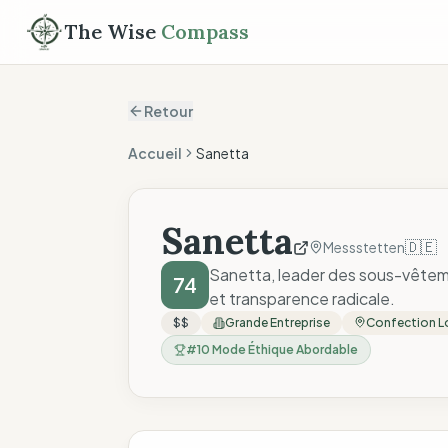
The Wise
Compass
Retour
Accueil
Sanetta
Sanetta
🇩🇪
Messstetten
Sanetta, leader des sous-vêteme
74
et transparence radicale.
$$
Grande Entreprise
Confection L
#
10
Mode Éthique Abordable