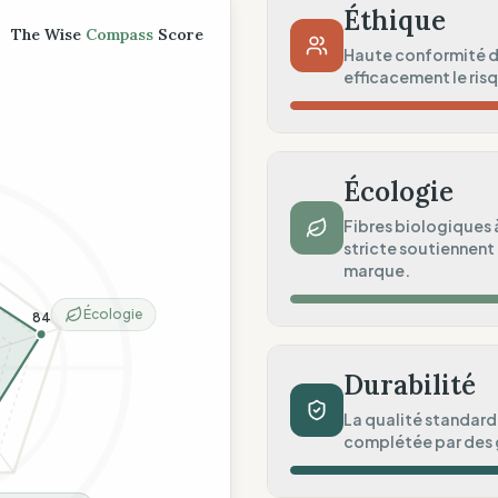
ompass
Éthique
The Wise
Compass
Score
Haute conformité d
efficacement le risq
Risque Pays
Violations régulières (Euro
Écologie
Traçabilité
Fibres biologiques 
stricte soutiennent 
Surveillance régionale sta
marque.
Audits Sociaux
Écologie
84
Standards légaux robustes
Impact Matières
Coton biologique (GOTS)
Durabilité
Sécurité Chimique
La qualité standard 
complétée par des g
Fabriqué en UE & GOTS
Engagement Environnem