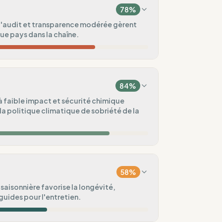
78
%
'audit et transparence modérée gèrent
ue pays dans la chaîne.
60
%
pe)
84
%
75
%
à faible impact et sécurité chimique
la politique climatique de sobriété de la
ndard
100
%
 (UE)
75
%
58
%
100
%
saisonnière favorise la longévité,
uides pour l'entretien.
ental
80
%