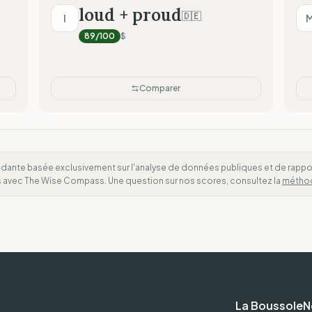
loud + proud
🇩🇪
l
Transparence radicale (Do
89
/100
$
Comparer
dante basée exclusivement sur l'analyse de données publiques et de rapports
es avec The Wise Compass. Une question sur nos scores, consultez la
métho
La Boussole
N