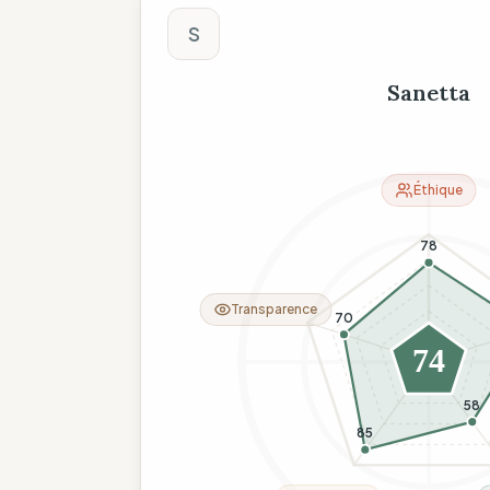
Score The Wise C
S
Sanetta
Éthique
78
Transparence
70
74
58
85