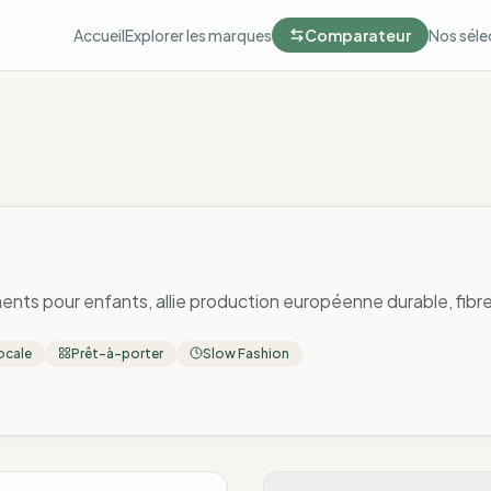
Accueil
Explorer les marques
Comparateur
Nos séle
nts pour enfants, allie production européenne durable, fibr
ocale
Prêt-à-porter
Slow Fashion