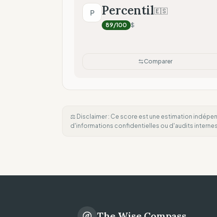
Percentil
🇪🇸
P
89
/100
$
Comparer
⚖️ Disclaimer : Ce score est une estimation indépen
d'informations confidentielles ou d'audits intern
The Wise Compass