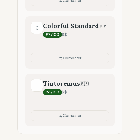
Comparer
Colorful Standard
🇩🇰
C
97
/100
$$
Comparer
Tintoremus
🇪🇸
T
96
/100
$$
Comparer