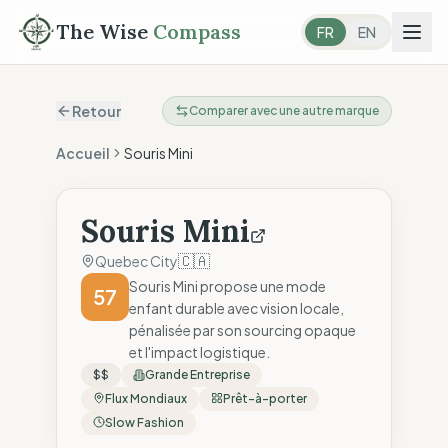
The Wise
Compass
FR
EN
Retour
Comparer avec une autre marque
Accueil
Souris Mini
Souris Mini
🇨🇦
Quebec City
Souris Mini propose une mode
57
enfant durable avec vision locale,
pénalisée par son sourcing opaque
et l'impact logistique.
$$
Grande Entreprise
Flux Mondiaux
Prêt-à-porter
Slow Fashion