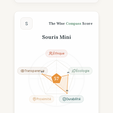
Score The Wise Compass
S
The Wise
Compass
Score
Souris Mini
Éthique
Transparence
Écologie
80
65
6
57
26
95
Proximité
Durabilité