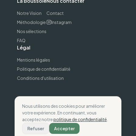
La Boussole
Nous contacter
Notre Vision
Contact
Méthodologie
Instagram
Nos sélections
FAQ
Légal
Mentions légales
Politique de confidentialité
Conditions d'utilisation
Nous utilisons des cookies pour améliorer
©
2026
The Wise Compass.
Consommez selon
votre expérience. En continuant, vous
vos valeurs
.
acceptez notre
politique de confidentialité
.
Fait avec
💚
en France
Refuser
Accepter