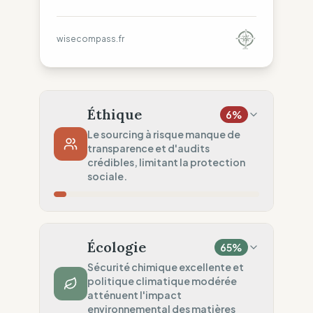
wisecompass.fr
Éthique
6
%
Le sourcing à risque manque de
transparence et d'audits
crédibles, limitant la protection
sociale.
Risque Pays
0
%
Droits non garantis (Asie)
Écologie
65
%
Traçabilité
0
%
Sécurité chimique excellente et
politique climatique modérée
Aucune donnée usine publiée
atténuent l'impact
Audits Sociaux
environnemental des matières
20
%