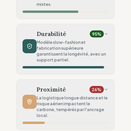
mixtes.
Audits limités (Asie à risque)
Impact Matières
50
%
Mélange naturel & synthétique
Durabilité
95
%
Sécurité Chimique
100
%
Modèle slow-fashion et
fabrication supérieure
Certifié OEKO-TEX ou GOTS
garantissent la longévité, avec un
Engagement Environnemental
support partiel.
50
%
Objectifs environnementaux vagues
Volume de Production
100
%
Slow Fashion (Permanent / Pré-commande)
Proximité
26
%
Robustesse du Produit
100
%
La logistique longue distance et le
risque aérien impactent le
Qualité supérieure (Workwear / Haute
carbone, tempérés par l'ancrage
densité)
local.
Services Circulaires
75
%
Service partiel (Un seul service)